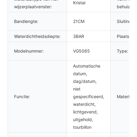
Kristal
wijzerplaatvenster:
behuizing
Bandlengte:
21CM
Sluitingst
Waterdichtheidsdiepte:
3BAR
Plaats va
Modelnummer:
VG5065
Type:
Automatische
datum,
dag/datum,
niet
Functie:
gespecificeerd,
Materiaal:
waterdicht,
lichtgevend,
uitgehold,
tourbillon