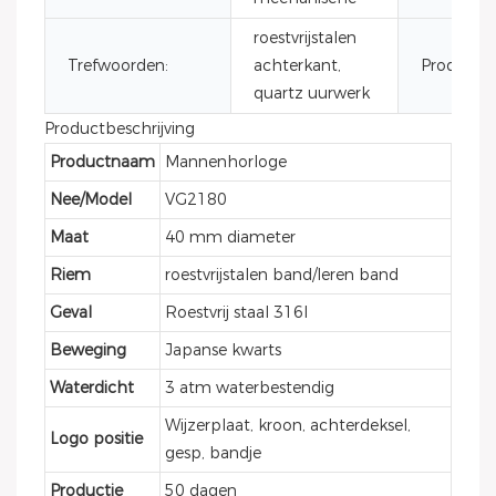
roestvrijstalen
Trefwoorden:
achterkant,
Productn
quartz uurwerk
Productbeschrijving
Productnaam
Mannenhorloge
Nee/Model
VG2180
Maat
40 mm diameter
Riem
roestvrijstalen band/leren band
Geval
Roestvrij staal 316l
Beweging
Japanse kwarts
Waterdicht
3 atm waterbestendig
Wijzerplaat, kroon, achterdeksel,
Logo positie
gesp, bandje
Productie
50 dagen