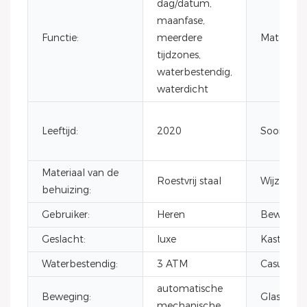
dag/datum,
maanfase,
Functie:
meerdere
Materiaal:
tijdzones,
waterbestendig,
waterdicht
Leeftijd:
2020
Soort ban
Materiaal van de
Roestvrij staal
Wijzerpla
behuizing:
Gebruiker:
Heren
Beweging
Geslacht:
luxe
Kastgroot
Waterbestendig:
3 ATM
Casusmate
automatische
Beweging:
Glas:
mechanische