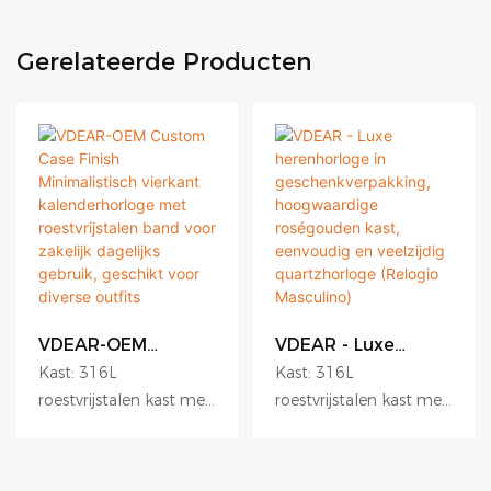
Gerelateerde Producten
VDEAR-OEM
VDEAR - Luxe
Custom Case Finish
herenhorloge in
Kast: 316L
Kast: 316L
Minimalistisch
geschenkverpakkin
roestvrijstalen kast met
roestvrijstalen kast met
vierkant
g, hoogwaardige
krasbestendige coating.
krasbestendige coating.
kalenderhorloge
roségouden kast,
met roestvrijstalen
eenvoudig en
Wijzerplaat:
Wijzerplaat:
band voor zakelijk
veelzijdig
hydraulisch reliëf,
hydraulisch reliëf,