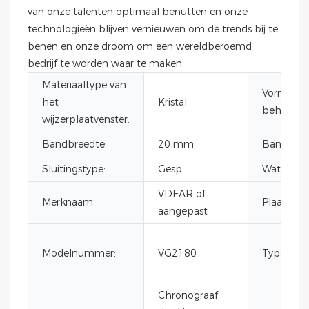
van onze talenten optimaal benutten en onze
technologieën blijven vernieuwen om de trends bij te
benen en onze droom om een ​​wereldberoemd
bedrijf te worden waar te maken.
Materiaaltype van
Vorm van
het
Kristal
behuizing
wijzerplaatvenster:
Bandbreedte:
20 mm
Bandleng
Sluitingstype:
Gesp
Waterdich
VDEAR of
Merknaam:
Plaats va
aangepast
Modelnummer:
VG2180
Type:
Chronograaf,