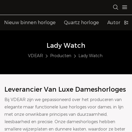
Nieuw binnen horloge
Quartz horloge
Automatis
Lady Watch
VDEAR
Producten
Lady Watch
Leverancier Van Luxe Dameshorloges
Bij VDEAR zijn we gepassioneerd over het produceren van
elegante maar functionele luxe horloges voor dames, in lijn
met onze onwrikbare principes van duurzaamheid,
leesbaarheid en precisie. Onze dameshorloges hebben
smallere wijzerplaten en dunnere kasten, waardoor ze beter