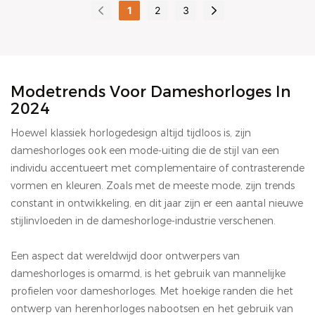
Strap Women
modieus, luxe
tekortkomingen van
eerdere producten en
Quartz Watch Leather
waterdicht en modieus
1
2
3
Wristwatch
quartzhorloge
eerdere producten en
werkt continu aan
Strap Women
quartzhorloge,
werkt continu aan
verbeteringen. De
Wristwatch
onderscheidt zich van
verbeteringen. De
specificaties van het
onderscheidt zich van
vergelijkbare
specificaties van de
Vdear rechthoekige
vergelijkbare
producten op de
verschillende
horloge met
producten op de
markt door zijn
Modetrends Voor Dameshorloges In
2024
dameshorloges kunnen
zonnestraalwijzerplaat
markt door zijn
ongeëvenaarde
worden aangepast aan
en Arabische letters,
ongeëvenaarde
prestaties, kwaliteit,
Hoewel klassiek horlogedesign altijd tijdloos is, zijn
uw wensen.
een ultradun quartz
prestaties, kwaliteit,
uiterlijk, enzovoort, en
dameshorloges ook een mode-uiting die de stijl van een
uurwerk, kunnen
uiterlijk, enz. en geniet
geniet een goede
individu accentueert met complementaire of contrasterende
worden aangepast aan
een goede reputatie.
reputatie. VDEAR
vormen en kleuren. Zoals met de meeste mode, zijn trends
uw wensen.
VDEAR analyseert de
analyseert de
constant in ontwikkeling, en dit jaar zijn er een aantal nieuwe
tekortkomingen van
tekortkomingen van
stijlinvloeden in de dameshorloge-industrie verschenen.
eerdere producten en
eerdere producten en
werkt continu aan
werkt continu aan
Een aspect dat wereldwijd door ontwerpers van
verbeteringen. De
verbeteringen. De
dameshorloges is omarmd, is het gebruik van mannelijke
specificaties van het
specificaties van de
profielen voor dameshorloges. Met hoekige randen die het
Vdear Ultra Thin
verschillende modellen
ontwerp van herenhorloges nabootsen en het gebruik van