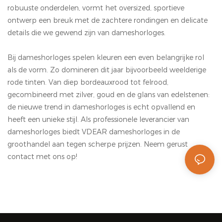
Rectangle Sunray Dial
herenhorloges kunnen
robuuste onderdelen, vormt het oversized, sportieve
With Arabic Number
worden aangepast aan
ontwerp een breuk met de zachtere rondingen en delicate
Quartz Watch Leather
uw wensen.
details die we gewend zijn van dameshorloges.
Strap Women
Wristwatch kunnen
Bij dameshorloges spelen kleuren een even belangrijke rol
worden aangepast aan
als de vorm. Zo domineren dit jaar bijvoorbeeld weelderige
uw wensen.
rode tinten. Van diep bordeauxrood tot felrood,
gecombineerd met zilver, goud en de glans van edelstenen:
de nieuwe trend in dameshorloges is echt opvallend en
heeft een unieke stijl. Als professionele leverancier van
dameshorloges biedt VDEAR dameshorloges in de
groothandel aan tegen scherpe prijzen. Neem gerust
contact met ons op!