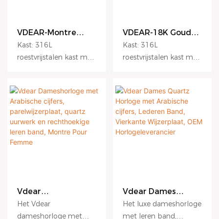
VDEAR-Montre
VDEAR-18K Gouden
Homme Cuir De
Quartz Horloge
Kast: 316L
Kast: 316L
Luxe Hoogwaardig
voor Heren,
roestvrijstalen kast met
roestvrijstalen kast met
Horloge met Echt
Vierkant
krasbestendige coating.
krasbestendige coating.
Lederen Band,
Diamanten,
Quartz Horloge
Roestvrij Staal,
Wijzerplaat:
Wijzerplaat:
voor Heren,
Lichtgevend, Luxe,
hydraulisch reliëf,
hydraulisch reliëf,
Waterbestendig,
Iced Out, Datum,
matte wijzerplaat,
matte wijzerplaat,
Elegant Zakelijk
Heren Polshorloge
sunburst-effect. Glas:
sunburst-effect. Glas:
Polshorloge
OEM
saffierglas met
saffierglas met
antireflectiecoating.
antireflectiecoating.
Uurwerk: Japans Miyota
Uurwerk: Japans Miyota
quartz uurwerk.
quartz uurwerk.
Waterbestendigheid: 5
Waterbestendigheid: 5
Vdear
Vdear Dames
ATM. Geschikt voor
ATM. Geschikt voor
Dameshorloge met
Quartz Horloge
dagelijks gebruik en
dagelijks gebruik en
Het Vdear
Het luxe dameshorloge
Arabische cijfers,
met Arabische
licht zwemmen. Band:
licht zwemmen. Band:
dameshorloge met
met leren band,