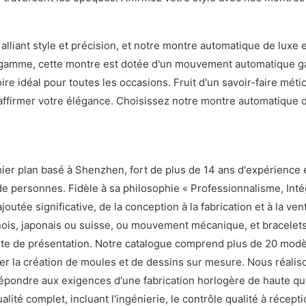
lliant style et précision, et notre montre automatique de luxe 
e gamme, cette montre est dotée d'un mouvement automatique gar
e idéal pour toutes les occasions. Fruit d'un savoir-faire métic
affirmer votre élégance. Choisissez notre montre automatique 
ier plan basé à Shenzhen, fort de plus de 14 ans d'expérience 
personnes. Fidèle à sa philosophie « Professionnalisme, Intégri
tée significative, de la conception à la fabrication et à la ve
ois, japonais ou suisse, ou mouvement mécanique, et bracelets e
rte de présentation. Notre catalogue comprend plus de 20 modè
r la création de moules et de dessins sur mesure. Nous réalison
 répondre aux exigences d'une fabrication horlogère de haute qu
ité complet, incluant l'ingénierie, le contrôle qualité à récept