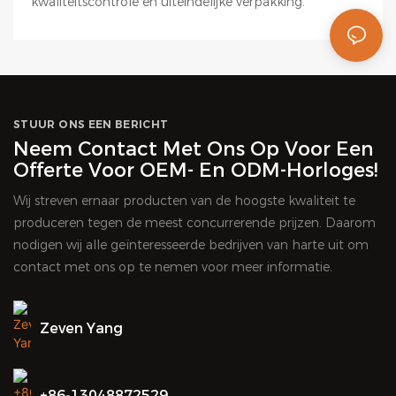
kwaliteitscontrole en uiteindelijke verpakking.
STUUR ONS EEN BERICHT
Neem Contact Met Ons Op Voor Een
Offerte Voor OEM- En ODM-Horloges!
Wij streven ernaar producten van de hoogste kwaliteit te
produceren tegen de meest concurrerende prijzen. Daarom
nodigen wij alle geïnteresseerde bedrijven van harte uit om
contact met ons op te nemen voor meer informatie.
Zeven Yang
+86-13048872529