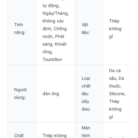
tự động,
Ngày/Tháng,
Không xác
Thép
Tính
Vật
định, Chống
không
năng:
liệu:
nước, Phát
gỉ
sáng, Khoét
rỗng,
Tourbillon
Da cá
Loại
sấu, Da
chất
thuộc,
Người
đàn ông
liệu
Silicone,
dùng:
dây
Thép
đeo:
không
gỉ
Màn
Chất
Thép không
hình