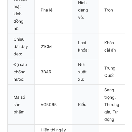
Hình
mặt
Pha lê
dạng
Tròn
kính
vỏ:
đồng
hồ:
Chiều
Loại
Khóa
dài dây
21CM
khóa:
cài ẩn
đeo:
Độ sâu
Nơi
Trung
chống
3BAR
xuất
Quốc
nước:
xứ:
Sang
Mã số
trọng,
sản
VG5065
Kiểu:
Thương
phẩm:
gia, Tự
động
Hiển thị ngày