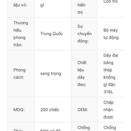
Con trỏ
liệu vỏ:
gỉ
hiển
thị:
Thương
Sự
hiệu
Bộ máy
Trung Quốc
chuyển
phong
tự động
động:
trào:
Dây đai
Chất
bằng
Phong
liệu
thép
sang trọng
cách:
dây
không
đeo:
gỉ đặc
316L
Chấp
MOQ:
200 chiếc
OEM:
nhận
được
Chống
Chống
Thủy
Kính có độ