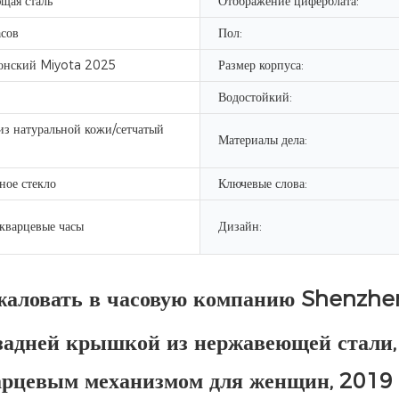
щая сталь
Отображение циферблата:
сов
Пол:
понский Miyota 2025
Размер корпуса:
Водостойкий:
из натуральной кожи/сетчатый
Материалы дела:
ное стекло
Ключевые слова:
кварцевые часы
Дизайн:
жаловать в часовую компанию Shenzh
 задней крышкой из нержавеющей стали
арцевым механизмом для женщин, 2019 г