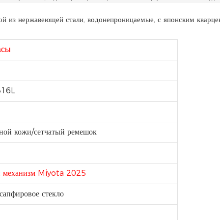
асы
316L
ьной кожи/сетчатый ремешок
й механизм Miyota 2025
сапфировое стекло