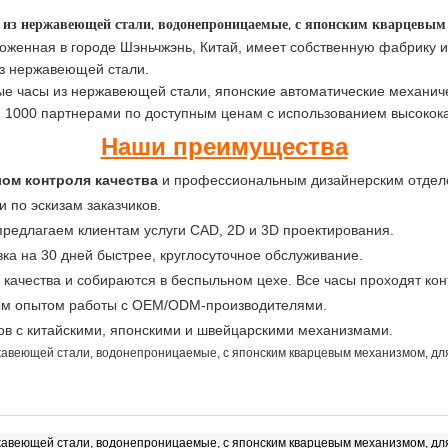
оложенная в городе Шэньчжэнь, Китай, имеет собственную фабрику
из нержавеющей стали.
ые часы из нержавеющей стали, японские автоматические механичес
м 1000 партнерами по доступным ценам с использованием высокок
Наши преимущества
ом контроля качества
и профессиональным дизайнерским отдело
 по эскизам заказчиков.
 предлагаем клиентам услуги CAD, 2D и 3D проектирования.
вка на 30 дней быстрее, круглосуточное обслуживание.
ь качества и собираются в беспыльном цехе. Все часы проходят кон
тым опытом работы с OEM/ODM-производителями.
ов с китайскими, японскими и швейцарскими механизмами.