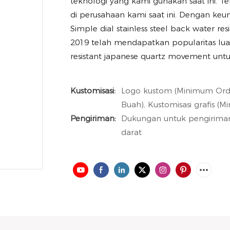
teknologi yang kami gunakan saat ini. 
di perusahaan kami saat ini. Dengan keu
Simple dial stainless steel back water r
2019 telah mendapatkan popularitas luas 
resistant japanese quartz movement untu
Kustomisasi:
Logo kustom (Minimum Orde
Buah), Kustomisasi grafis (
Pengiriman:
Dukungan untuk pengiriman 
darat