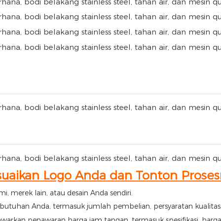
suaikan Logo Anda dan Tonton Proses
mi, merek lain, atau desain Anda sendiri.
utuhan Anda, termasuk jumlah pembelian, persyaratan kualitas, p
arkan penawaran harga jam tangan, termasuk spesifikasi, harg