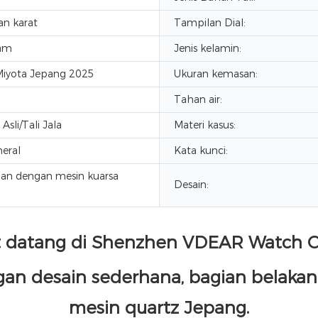
an karat
Tampilan Dial:
jam
Jenis kelamin:
Miyota Jepang 2025
Ukuran kemasan:
Tahan air:
 Asli/Tali Jala
Materi kasus:
eral
Kata kunci:
an dengan mesin kuarsa
Desain:
t datang di Shenzhen VDEAR Watch 
 desain sederhana, bagian belakang s
mesin quartz Jepang.