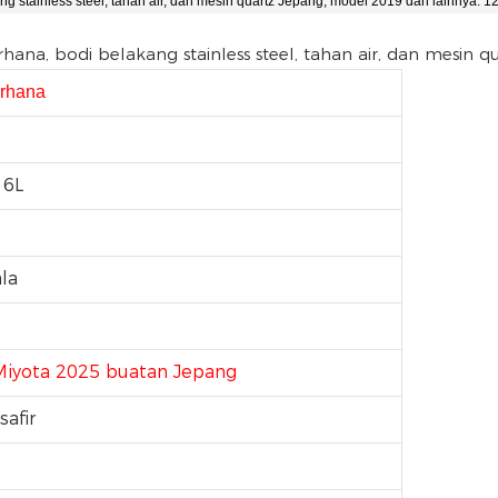
erhana
16L
ala
Miyota 2025 buatan Jepang
safir