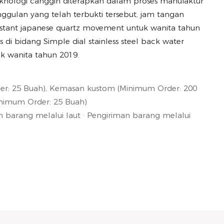
Teknologi canggih diterapkan dalam proses manufaktur
nggulan yang telah terbukti tersebut, jam tangan
esistant japanese quartz movement untuk wanita tahun
di bidang Simple dial stainless steel back water
k wanita tahun 2019.
r: 25 Buah), Kemasan kustom (Minimum Order: 200
Minimum Order: 25 Buah)
barang melalui laut · Pengiriman barang melalui