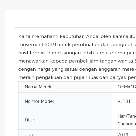
Kami memahami kebutuhan Anda, oleh karena itu ka
movement 2019 untuk pembuatan dan pengolahan pro
hasil terbaik dan dukungan lebih lama selama pen
menawarkan kepada pembeli jam tangan wanita Sim
dengan harga yang sesuai dengan anggaran mereka.
meraih pengakuan dan pujian luas dari banyak per
Nama Merek:
OEM/O
Nomor Model:
VL1011
Hari/Tan
Fitur:
Cadangan
Usia:
2019