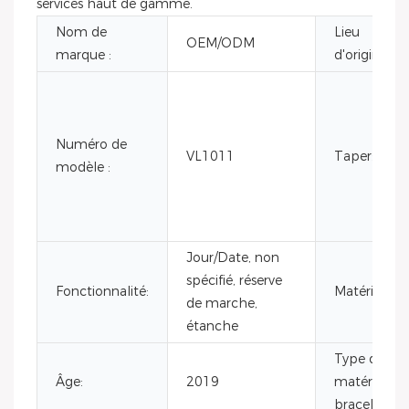
services haut de gamme.
Nom de
Lieu
OEM/ODM
marque :
d'origine :
Numéro de
VL1011
Taper:
modèle :
Jour/Date, non
spécifié, réserve
Fonctionnalité:
Matériel:
de marche,
étanche
Type de
Âge:
2019
matériau d
bracelet :