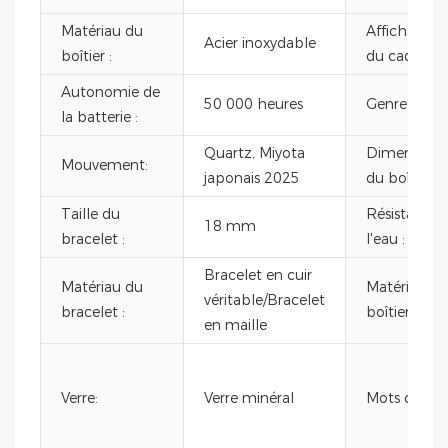
Matériau du
Affichage
Acier inoxydable
boîtier :
du cadran :
Autonomie de
50 000 heures
Genre:
la batterie :
Quartz, Miyota
Dimensions
Mouvement:
japonais 2025
du boîtier :
Taille du
Résistant à
18 mm
bracelet :
l'eau :
Bracelet en cuir
Matériau du
Matériau du
véritable/Bracelet
bracelet :
boîtier :
en maille
Verre:
Verre minéral
Mots clés :