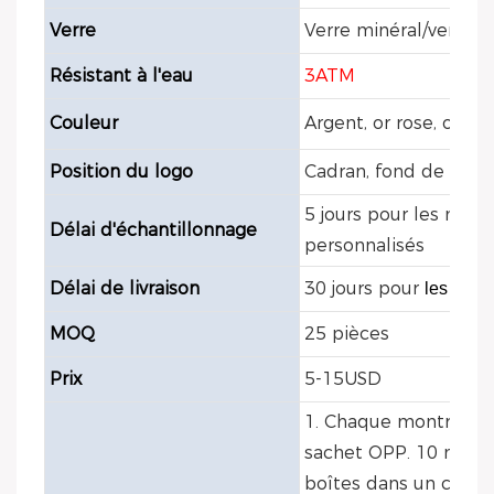
Verre
Verre minéral/verre s
Résistant à l'eau
3ATM
Couleur
Argent, or rose, or, no
Position du logo
Cadran, fond de boîti
5 jours pour les modè
Délai d'échantillonnage
personnalisés
Délai de livraison
30 jours pour
les modè
MOQ
25 pièces
Prix
5-15USD
1. Chaque montre est
sachet OPP. 10 montr
boîtes dans un carton