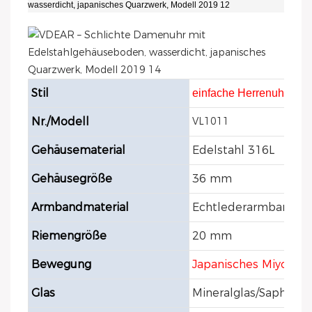
Stil
einfache Herrenuhr
Nr./Modell
VL1011
Gehäusematerial
Edelstahl 316L
Gehäusegröße
36 mm
Armbandmaterial
Echtlederarmband/
Riemengröße
20 mm
Bewegung
Japanisches Miyota 
Glas
Mineralglas/Saphirgla