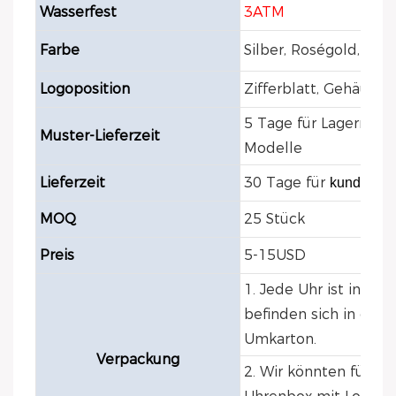
Wasserfest
3ATM
Farbe
Silber, Roségold, Gol
Logoposition
Zifferblatt, Gehäuse
5 Tage für Lagermodel
Muster-Lieferzeit
Modelle
Lieferzeit
30 Tage für
kundenspe
MOQ
25 Stück
Preis
5-15USD
1. Jede Uhr ist in ei
befinden sich in eine
Umkarton.
Verpackung
2. Wir könnten für jed