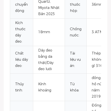
Quartz,
chuyển
thước
36mm
Miyota Nhật
động:
hộp:
Bản 2025
Kích
thước
Chống
18mm
3 ATM
dây
nước:
đeo:
Dây đeo
Chất
Tài
Thép
bằng da
liệu dây
liệu vụ
không
thật/Dây
đeo:
án:
gỉ 316L
đeo lưới
đồng
Thủy
Kính
Từ
hồ nữ
tinh:
khoáng
khóa:
năm
2019
Đồng