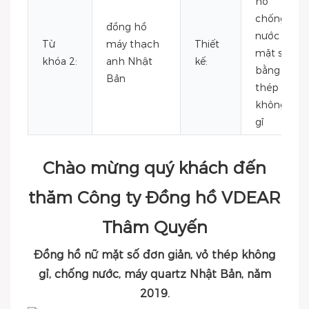
hồ
chống
đồng hồ
nước
Từ
máy thạch
Thiết
mặt sau
khóa 2:
anh Nhật
kế:
bằng
Bản
thép
không
gỉ
Chào mừng quý khách đến
thăm Công ty Đồng hồ VDEAR
Thâm Quyến
Đồng hồ nữ mặt số đơn giản, vỏ thép không
gỉ, chống nước, máy quartz Nhật Bản, năm
2019.