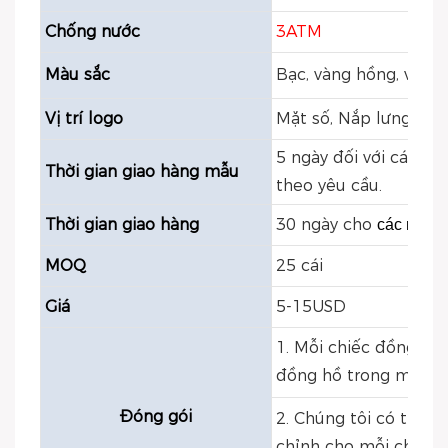
Chống nước
3ATM
Màu sắc
Bạc, vàng hồng, vàng,
Vị trí logo
Mặt số, Nắp lưng, Kh
5 ngày đối với các mẫ
Thời gian giao hàng mẫu
theo yêu cầu.
Thời gian giao hàng
30 ngày cho
các mẫu t
MOQ
25 cái
Giá
5-15USD
1. Mỗi chiếc đồng hồ 
đồng hồ trong một hộ
Đóng gói
2. Chúng tôi có thể 
chỉnh cho mỗi chiếc 