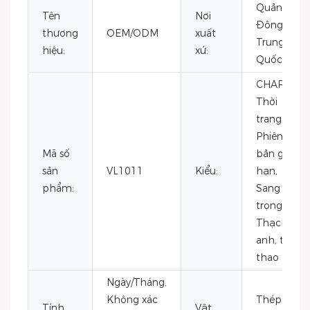
Quảng
Tên
Nơi
Đông,
thương
OEM/ODM
xuất
Trung
hiệu:
xứ:
Quốc
CHARM,
Thời
trang,
Phiên
Mã số
bản giới
sản
VL1011
Kiểu:
hạn,
phẩm:
Sang
trọng,
Thạch
anh, thể
thao
Ngày/Tháng,
Không xác
Thép
Tính
Vật