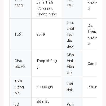
định, Thời
không
năng:
liệu:
lượng pin,
gỉ
Chống nước
Loại
Da,
chất
Thép
Tuổi:
2019
liệu
không
dây
gỉ
đeo:
Màn
Chất
Thép không
hình
Con trỏ
liệu vỏ:
gỉ
hiển
thị:
Thời
Giới
lượng
50000 giờ
Phụ nữ
tính:
pin:
Bộ máy
Sự
Kích