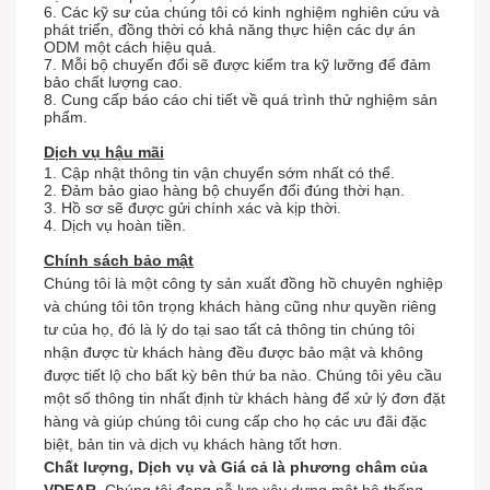
6. Các kỹ sư của chúng tôi có kinh nghiệm nghiên cứu và
phát triển, đồng thời có khả năng thực hiện các dự án
ODM một cách hiệu quả.
7. Mỗi bộ chuyển đổi sẽ được kiểm tra kỹ lưỡng để đảm
bảo chất lượng cao.
8. Cung cấp báo cáo chi tiết về quá trình thử nghiệm sản
phẩm.
Dịch vụ hậu mãi
1. Cập nhật thông tin vận chuyển sớm nhất có thể.
2. Đảm bảo giao hàng bộ chuyển đổi đúng thời hạn.
3. Hồ sơ sẽ được gửi chính xác và kịp thời.
4. Dịch vụ hoàn tiền.
Chính sách bảo mật
Chúng tôi là
một
công ty sản xuất đồng hồ chuyên nghiệp
và chúng tôi tôn trọng khách hàng cũng như quyền riêng
tư của họ, đó là lý do tại sao tất cả thông tin chúng tôi
nhận được từ khách hàng đều được bảo mật và không
được tiết lộ cho bất kỳ bên thứ ba nào. Chúng tôi yêu cầu
một số thông tin nhất định từ khách hàng để xử lý đơn đặt
hàng và giúp chúng tôi cung cấp cho họ các ưu đãi đặc
biệt, bản tin và dịch vụ khách hàng tốt hơn.
Chất lượng, Dịch vụ và Giá cả là phương châm của