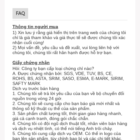
FAQ
Thông tin người mua
1) Xin lưu ý rằng giá hiển thị trên trang web của chúng tôi
chỉ là giá tham khảo và giá thực tế sẽ được chúng tôi xác
nhận cuối cùng!
2) Mọi vấn đề, yêu cầu và đề xuất, vui lòng liên hệ với
chúng tôi, chúng tôi rất hân hạnh được hỗ trợ bạn.
Giấy chứng nhận
Hỏi: Công ty bạn cấp loại chứng chỉ nào?
A. Được chứng nhận bởi: SGS, VDE, TUV, BS, CE,
ROHS, BS, ASTA, SRIM, SASO, ESMA, E-MARK, SIRIM,
SAFTY MARK
Dịch vụ trước bán hàng
1. Chúng tôi sẽ trả lời yêu cầu của bạn về bộ chuyển đổi
nguồn trong vòng 24 giờ.
2. Chúng tôi sẽ cung cấp cho bạn báo giá mới nhất và
thông số kỹ thuật cụ thể của sản phẩm.
3. Sản phẩm chất lượng tốt, thời gian giao hàng nhanh,
giá cả cạnh tranh, đóng gói chắc chắn.
4. Chúng tôi có đội ngũ dịch thuật tốt, nhân viên bán hàng
và dịch vụ nhiệt tình, có thể nói tiếng Anh trôi chảy.
5. Chúng tôi cung cấp dịch vụ OEM. Có thể in logo của
bạn lên sản phẩm, tùy chỉnh bao bì và các chi tiết khác.