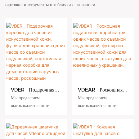
карточки, инструменты и таблички с названием.
VDER - Подарочная
VDEAR - Роскошная
коробка для часов из
подарочная коробка
Мы предлагаем
Мы предлагаем
искусственной кожи,
для одних часов со
высококачественные
высококачественные
футляр для хранения
съемной подушечкой,
подарочные коробки для
подарочные коробки для
одних часов со
футляр из
съемной подушечкой,
искусственной кожи
часов из картона с
часов из картона с
портативная черная
для одних часов,
индивидуальным
индивидуальным
коробка для
шкатулка для
логотипом и
логотипом и