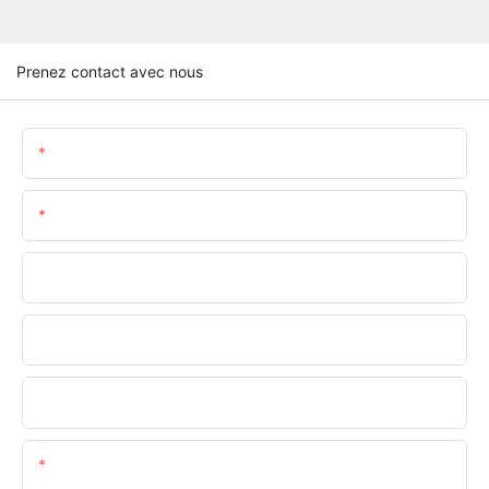
Prenez contact avec nous
Nom
E-Mail
Téléphone/WhatsApp
Nom De L&#39;entreprise
Téléversez Vos Exigences
Teneur