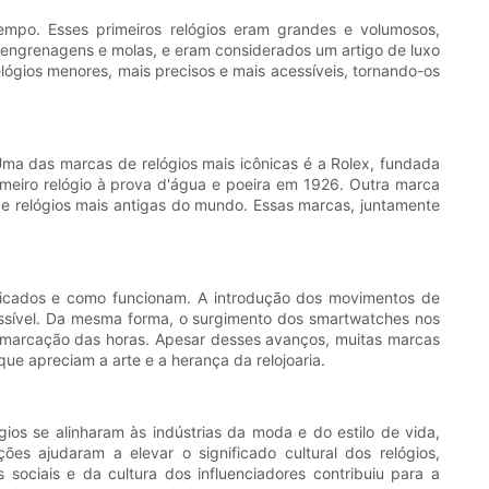
tempo. Esses primeiros relógios eram grandes e volumosos,
engrenagens e molas, e eram considerados um artigo de luxo
ógios menores, mais precisos e mais acessíveis, tornando-os
ma das marcas de relógios mais icônicas é a Rolex, fundada
imeiro relógio à prova d'água e poeira em 1926. Outra marca
s de relógios mais antigas do mundo. Essas marcas, juntamente
bricados e como funcionam. A introdução dos movimentos de
essível. Da mesma forma, o surgimento dos smartwatches nos
s marcação das horas. Apesar desses avanços, muitas marcas
ue apreciam a arte e a herança da relojoaria.
ios se alinharam às indústrias da moda e do estilo de vida,
ões ajudaram a elevar o significado cultural dos relógios,
sociais e da cultura dos influenciadores contribuiu para a