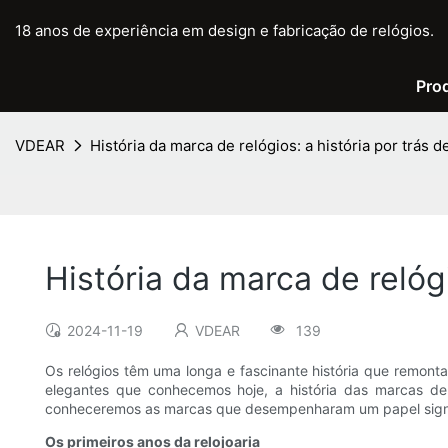
18 anos de experiência em design e fabricação de relógios.
Pro
VDEAR
História da marca de relógios: a história por trás d
História da marca de relógi
2024-11-19
VDEAR
139
Os relógios têm uma longa e fascinante história que remont
elegantes que conhecemos hoje, a história das marcas de re
conheceremos as marcas que desempenharam um papel signif
Os primeiros anos da relojoaria