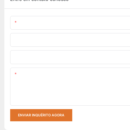
Nome
Nome Da Empresa
Envie Seus Requisitos
Contente
ENVIAR INQUÉRITO AGORA