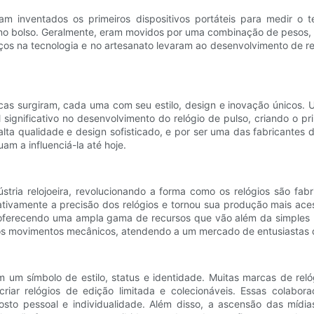
ram inventados os primeiros dispositivos portáteis para medir o 
 no bolso. Geralmente, eram movidos por uma combinação de pesos, 
s na tecnologia e no artesanato levaram ao desenvolvimento de rel
as surgiram, cada uma com seu estilo, design e inovação únicos. U
gnificativo no desenvolvimento do relógio de pulso, criando o pr
 alta qualidade e design sofisticado, e por ser uma das fabricante
am a influenciá-la até hoje.
stria relojoeira, revolucionando a forma como os relógios são fa
ativamente a precisão dos relógios e tornou sua produção mais ac
os, oferecendo uma ampla gama de recursos que vão além da simple
e os movimentos mecânicos, atendendo a um mercado de entusiastas q
 um símbolo de estilo, status e identidade. Muitas marcas de relóg
riar relógios de edição limitada e colecionáveis. Essas colaboraç
to pessoal e individualidade. Além disso, a ascensão das mídias 