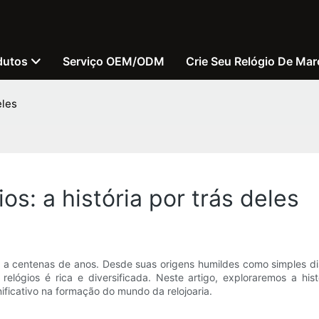
dutos
Serviço OEM/ODM
Crie Seu Relógio De Mar
eles
os: a história por trás deles
a a centenas de anos. Desde suas origens humildes como simples di
lógios é rica e diversificada. Neste artigo, exploraremos a hist
icativo na formação do mundo da relojoaria.