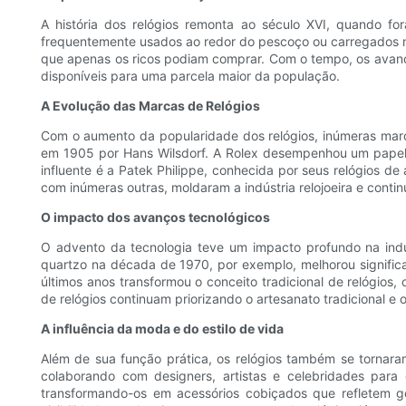
A história dos relógios remonta ao século XVI, quando fo
frequentemente usados ​​ao redor do pescoço ou carregados
que apenas os ricos podiam comprar. Com o tempo, os avanço
disponíveis para uma parcela maior da população.
A Evolução das Marcas de Relógios
Com o aumento da popularidade dos relógios, inúmeras marc
em 1905 por Hans Wilsdorf. A Rolex desempenhou um papel si
influente é a Patek Philippe, conhecida por seus relógios de
com inúmeras outras, moldaram a indústria relojoeira e continu
O impacto dos avanços tecnológicos
O advento da tecnologia teve um impacto profundo na indú
quartzo na década de 1970, por exemplo, melhorou signific
últimos anos transformou o conceito tradicional de relógi
de relógios continuam priorizando o artesanato tradicional 
A influência da moda e do estilo de vida
Além de sua função prática, os relógios também se tornaram
colaborando com designers, artistas e celebridades para c
transformando-os em acessórios cobiçados que refletem gos