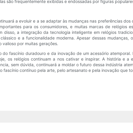
ue elas são frequentemente exibidas e endossadas por figuras popula
 continuará a evoluir e a se adaptar às mudanças nas preferências do
importantes para os consumidores, e muitas marcas de relógios e
ém disso, a integração da tecnologia inteligente em relógios trad
clássico e a funcionalidade moderna. Apesar dessas mudanças, o
o valioso por muitas gerações.
o do fascínio duradouro e da inovação de um acessório atemporal. 
je, os relógios continuam a nos cativar e inspirar. A história 
uência, sem dúvida, continuará a moldar o futuro dessa indústria ate
sso fascínio contínuo pela arte, pelo artesanato e pela inovação que t