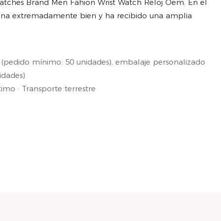
tches Brand Men Fahion Wrist Watch Reloj Oem. En el
ciona extremadamente bien y ha recibido una amplia
 (pedido mínimo: 50 unidades), embalaje personalizado
idades)
mo · Transporte terrestre