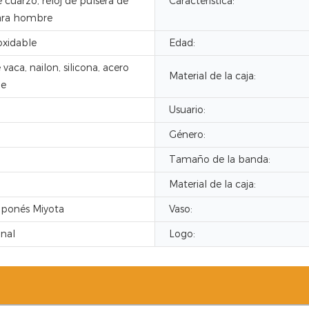
e cuarzo, reloj de pulsera de
Característica:
ra hombre
oxidable
Edad:
vaca, nailon, silicona, acero
Material de la caja:
le
Usuario:
Género:
Tamaño de la banda:
Material de la caja:
aponés Miyota
Vaso:
inal
Logo: