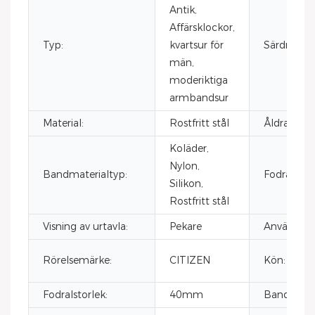
Antik,
Affärsklockor,
Typ:
kvartsur för
Särdrag:
män,
moderiktiga
armbandsur
Material:
Rostfritt stål
Åldras:
Koläder,
Nylon,
Bandmaterialtyp:
Fodralmate
Silikon,
Rostfritt stål
Visning av urtavla:
Pekare
Användare
Rörelsemärke:
CITIZEN
Kön:
Fodralstorlek:
40mm
Bandstorle