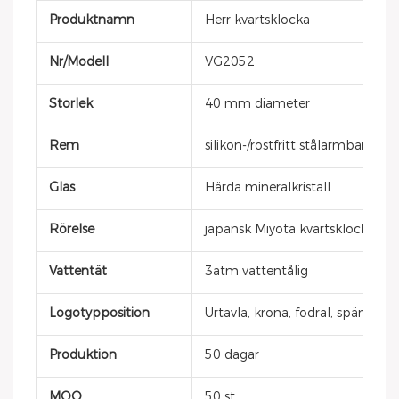
Produktnamn
Herr kvartsklocka
Nr/Modell
VG2052
Storlek
40 mm diameter
Rem
silikon-/rostfritt stålarmband
Glas
Härda mineralkristall
Rörelse
japansk Miyota kvartsklocka
Vattentät
3atm vattentålig
Logotypposition
Urtavla, krona, fodral, spänne, 
Produktion
50 dagar
MOQ
50 st