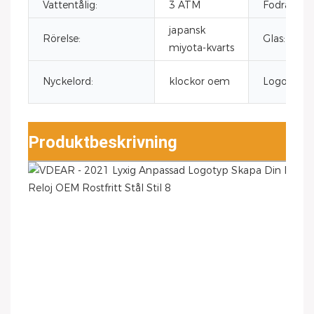
Vattentålig:
3 ATM
Fodralmate
japansk
Rörelse:
Glas:
miyota-kvarts
Nyckelord:
klockor oem
Logotyp:
Produktbeskrivning