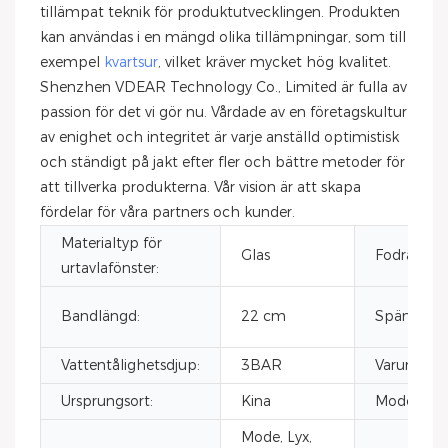
tillämpat teknik för produktutvecklingen. Produkten
kan användas i en mängd olika tillämpningar, som till
exempel
kvartsur
, vilket kräver mycket hög kvalitet.
Shenzhen VDEAR Technology Co., Limited är fulla av
passion för det vi gör nu. Vårdade av en företagskultur
av enighet och integritet är varje anställd optimistisk
och ständigt på jakt efter fler och bättre metoder för
att tillverka produkterna. Vår vision är att skapa
fördelar för våra partners och kunder.
Materialtyp för
Glas
Fodralform
urtavlafönster:
Bandlängd:
22 cm
Spännetyp
Vattentålighetsdjup:
3BAR
Varumärke
Ursprungsort:
Kina
Modellnu
Mode, Lyx,