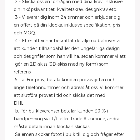
 2 - Skicka oss en förfrågan med dina krav, inklusive 
din inköpskvantitet, kvalitetskrav, designkrav etc.
 3 - Vi svarar dig inom 24 timmar och erbjuder dig 
en offert på din klocka, inklusive specifikation, pris 
och MOQ.
 4 - Efter att vi har bekräftat detaljerna behöver vi 
att kunden tillhandahåller den ungefärliga design 
och designfiler som han vill ha, sedan kommer vi att
 gör en 2D-skiss (3D-skiss med ny form) som 
referens.
 5 - a. För prov, betala kunden provavgiften och 
ange telefonnummer och adress åt oss. Vi kommer 
att slutföra provet i tid och skicka det med
DHL.
 b. För bulkleveranser betalar kunden 30 % i 
handpenning via T/T eller Trade Assurance, andra 
måste betala innan klockan skickas.
 Salemen skickar fotot i bulk till dig och frågar efter 