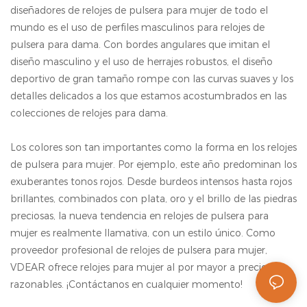
números arábigos y
relojes para hombre se
diseñadores de relojes de pulsera para mujer de todo el
correa de cuero para
pueden personalizar
mundo es el uso de perfiles masculinos para relojes de
mujer se pueden
según sus necesidades.
pulsera para dama. Con bordes angulares que imitan el
personalizar según sus
diseño masculino y el uso de herrajes robustos, el diseño
necesidades.
deportivo de gran tamaño rompe con las curvas suaves y los
detalles delicados a los que estamos acostumbrados en las
colecciones de relojes para dama.
Los colores son tan importantes como la forma en los relojes
de pulsera para mujer. Por ejemplo, este año predominan los
exuberantes tonos rojos. Desde burdeos intensos hasta rojos
brillantes, combinados con plata, oro y el brillo de las piedras
preciosas, la nueva tendencia en relojes de pulsera para
mujer es realmente llamativa, con un estilo único. Como
proveedor profesional de relojes de pulsera para mujer,
VDEAR ofrece relojes para mujer al por mayor a precios
razonables. ¡Contáctanos en cualquier momento!