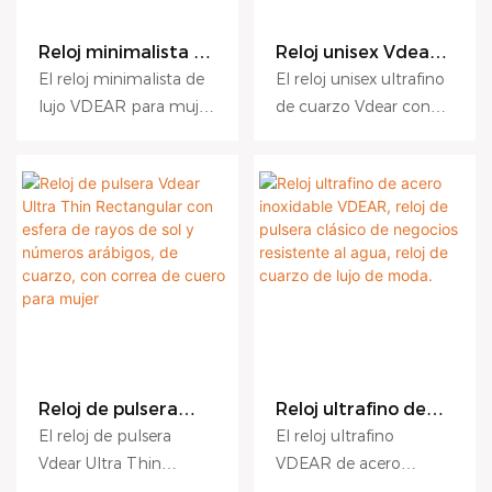
agua, se pueden
apariencia, etc., y goza
apariencia, etc., y goza
personalizar según sus
Reloj minimalista de
Reloj unisex Vdear
de una excelente
de una excelente
lujo VDEAR para
con esfera
necesidades.
reputación. VDEAR
reputación. VDEAR
El reloj minimalista de
El reloj unisex ultrafino
mujer, reloj de
rectangular y rayos
analiza las deficiencias
analiza las deficiencias
lujo VDEAR para mujer,
de cuarzo Vdear con
cuarzo de moda
de sol y letras
de productos
de productos
de cuarzo vintage,
esfera rectangular y
vintage, relojes de
árabes, reloj de
moda casuales para
pulsera de cuarzo
anteriores y las mejora
anteriores y las mejora
estilo casual y
letras árabes, en
damas
ultrafino.
continuamente. Las
continuamente. Las
moderno, ofrece
comparación con otros
especificaciones de los
especificaciones de los
ventajas incomparables
productos similares del
relojes para mujer se
relojes de pulsera se
en rendimiento, calidad
mercado, ofrece
pueden personalizar
pueden personalizar
y apariencia, y goza de
ventajas incomparables
según sus necesidades.
según sus necesidades.
una excelente
en términos de
reputación. VDEAR
rendimiento, calidad,
analiza las deficiencias
apariencia, etc., y goza
de sus productos
de una excelente
Reloj de pulsera
Reloj ultrafino de
anteriores y los mejora
reputación. VDEAR
Vdear Ultra Thin
acero inoxidable
continuamente. Las
analiza los defectos de
El reloj de pulsera
El reloj ultrafino
Rectangular con
VDEAR, reloj de
especificaciones de los
productos anteriores y
Vdear Ultra Thin
VDEAR de acero
esfera de rayos de
pulsera clásico de
relojes para mujer se
los mejora
Rectangle Sunray Dial
inoxidable, clásico,