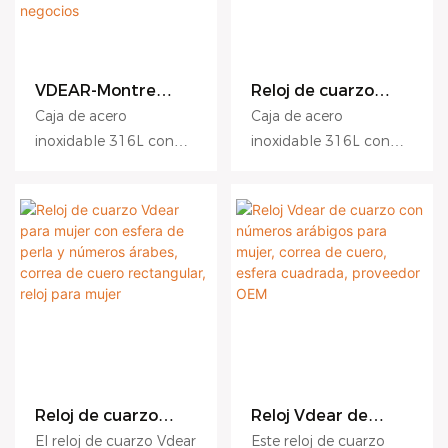
VDEAR-Montre
Reloj de cuarzo
Homme Cuir De
VDEAR-18K Gold
Caja de acero
Caja de acero
Luxe Reloj de
para hombre,
inoxidable 316L con
inoxidable 316L con
cuarzo de alta
cuadrado, de acero
revestimiento antirrayas
revestimiento antirrayas
calidad con correa
inoxidable, con
de cuero genuino
diamantes,
Esfera con relieve
Esfera con relieve
para hombre,
luminoso, de lujo,
hidráulico, esfera mate,
hidráulico, esfera mate,
resistente al agua,
con fecha.
esfera con efecto rayos
esfera con efecto rayos
elegante reloj de
de sol Cristal de zafiro
de sol Cristal de zafiro
pulsera para
negocios
con revestimiento
con revestimiento
antirreflectante
antirreflectante
Movimiento de cuarzo
Movimiento de cuarzo
japonés Miyota
japonés Miyota
Resistencia al agua 5
Resistencia al agua 5
Reloj de cuarzo
Reloj Vdear de
ATM Apto para uso
ATM Apto para uso
Vdear para mujer
cuarzo con
diario y natación ligera
diario y natación ligera
El reloj de cuarzo Vdear
Este reloj de cuarzo