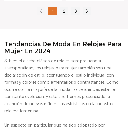
sol y números
negocios resistente
arábigos, de cuarzo,
al agua, reloj de
pueden personalizar
continuamente. Las
con números arábigos
resistente al agua, de
1
2
3
con correa de cuero
cuarzo de lujo de
según sus necesidades.
especificaciones del
y correa de cuero para
pulsera, de cuarzo, de
para mujer
moda.
reloj unisex ultrafino de
mujer ofrece ventajas
lujo y de moda, en
cuarzo Vdear con
incomparables en
comparación con
esfera rectangular y
términos de
productos similares del
letras árabes se pueden
rendimiento, calidad,
mercado, ofrece
Tendencias De Moda En Relojes Para
Mujer En 2024
personalizar según sus
apariencia, etc., y goza
ventajas incomparables
necesidades.
de una excelente
en términos de
Si bien el diseño clásico de relojes siempre tiene su
reputación. VDEAR
rendimiento, calidad,
atemporalidad, los relojes para mujer también son una
analiza los defectos de
apariencia, etc., y goza
declaración de estilo, acentuando el estilo individual con
productos anteriores y
de una excelente
formas y colores complementarios o contrastantes. Como
los mejora
reputación. VDEAR
ocurre con la mayoría de la moda, las tendencias están en
continuamente. Las
analiza las deficiencias
constante evolución, y este año hemos presenciado la
especificaciones del
de productos
aparición de nuevas influencias estilísticas en la industria
reloj de pulsera Vdear
anteriores y las mejora
relojera femenina.
Ultra Thin Rectangle
continuamente. Las
Sunray Dial con
especificaciones de los
Un aspecto en particular que ha sido adoptado por