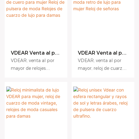
resistente al agua.
pueden personalizar
correa de cuero, esfera
resistente al agua,
en rendimiento, calidad
según sus necesidades.
cuadrada, resistente al
ofrece ventajas
y apariencia, y goza de
agua y números
incomparables en
una excelente
arábigos, se pueden
términos de
reputación. VDEAR
personalizar según sus
rendimiento, calidad,
analiza los defectos de
necesidades.
apariencia, etc., y goza
sus productos
VDEAR Venta al por
VDEAR Venta al por
de una excelente
anteriores y los mejora
mayor Reloj
mayor Reloj de
reputación. VDEAR
continuamente. Las
VDEAR, venta al por
VDEAR, venta al por
minimalista con
cuarzo simple de
analiza los defectos de
especificaciones del
mayor de relojes
mayor, reloj de cuarzo
correa de cuero
moda retro de lujo
productos anteriores y
reloj se pueden
minimalistas con
retro de lujo para
para mujer Reloj de
para mujer Reloj de
pulsera de moda
señoras
los mejora
personalizar según sus
correa de cuero para
mujer, sencillo y
Relojes de cuarzo
continuamente. Las
necesidades.
mujer, relojes de
moderno. Comparado
de lujo para damas
especificaciones del
pulsera de cuarzo de
con productos
reloj con encanto de
lujo a la moda para
similares en el
calidad, esfera de acero
mujer, ofrece ventajas
mercado, ofrece
en oro rosa y esfera rojo
incomparables en
ventajas incomparables
vino, calendario,
términos de
en términos de
luminoso y resistente al
rendimiento, calidad,
rendimiento, calidad,