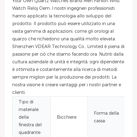
Your Own Quartz Watches Brand Men Fahion Wrist
Watch Reloj Oem. I nostri ingegneri professionisti
hanno applicato la tecnologia allo sviluppo del
prodotto. Il prodotto può essere utilizzato in una
vasta gamma di applicazioni, come gli orologi al
quarzo che richiedono una qualità molto elevata.
Shenzhen VDEAR Technology Co., Limited è piena di
passione per ciò che stiamo facendo ora. Nutriti dalla
cultura aziendale di unità e integrità, ogni dipendente
è ottimista e costantemente alla ricerca di metodi
sempre migliori per la produzione dei prodotti. La
nostra visione è creare vantaggi per i nostri partner e
clienti.
Tipo di
materiale
Forma della
della
Bicchiere
G
cassa:
finestra del
quadrante: