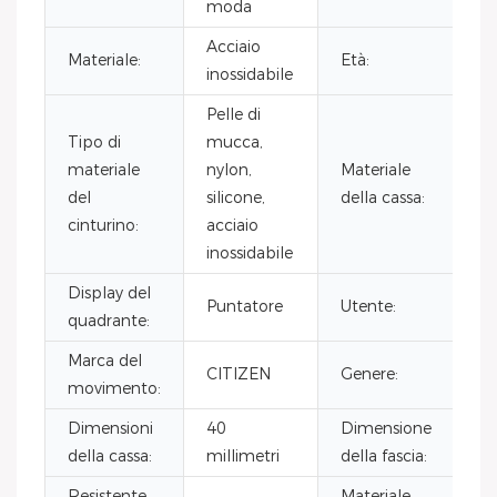
moda
Acciaio
Materiale:
Età:
inossidabile
Pelle di
Tipo di
mucca,
materiale
nylon,
Materiale
A
del
silicone,
della cassa:
i
cinturino:
acciaio
inossidabile
Display del
Puntatore
Utente:
quadrante:
Marca del
o
CITIZEN
Genere:
movimento:
Dimensioni
40
Dimensione
della cassa:
millimetri
della fascia:
m
Resistente
Materiale
a