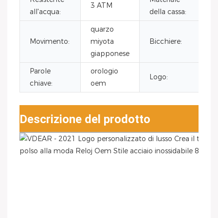
3 ATM
all'acqua:
della cassa:
i
quarzo
Movimento:
miyota
Bicchiere:
giapponese
Parole
orologio
Logo:
chiave:
oem
i
Descrizione del prodotto