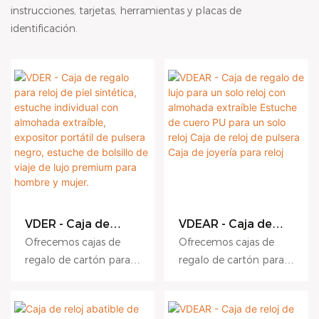
instrucciones, tarjetas, herramientas y placas de
identificación.
VDER - Caja de
VDEAR - Caja de
regalo para reloj de
regalo de lujo para
Ofrecemos cajas de
Ofrecemos cajas de
piel sintética,
un solo reloj con
regalo de cartón para
regalo de cartón para
estuche individual
almohada extraíble
relojes de alta calidad,
relojes de alta calidad,
con almohada
Estuche de cuero
extraíble, expositor
PU para un solo
con logotipo
con logotipo
portátil de pulsera
reloj Caja de reloj
personalizado y correa
personalizado y correa