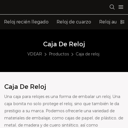
Reloj recién llegado
Reloj de cuarzo
Reloj automá
Caja De Reloj
VDEAR
Productos
Caja de reloj
Caja De Reloj
Una caja para relojes es una forma de embalar un reloj. Una
caja bonita no solo protege el reloj, sino que también le da
prestigio a su marca. Podemos ofrecerle una variedad de
materiales de embalaje, como cajas de papel, de plástico, de
metal, de madera y de cuero sintético, así como