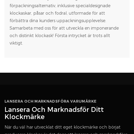
förpackningsalternativ, inklusive specialdesignade
klockaskar, påsar och fodral, utformade för att
förbättra dina kunders uppackningsupplevelse.
Samarbeta med oss ​​för att utveckla en imponerande
och distinkt klockask! Första intrycket är trots allt
viktigt.
LANSERA OCH MARKNADSFÖRA VARUMÄRKE
Lansera Och Marknadsför Ditt
Klockmärke
När du väl har utvecklat ditt eget klockmärke och börjat