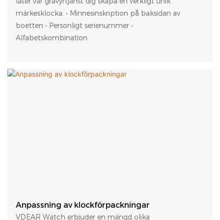
låter vår gravyrtjänst dig skapa en verkligt unik
märkesklocka. • Minnesinskription på baksidan av
boetten • Personligt serienummer •
Alfabetskombination
Anpassning av klockförpackningar
VDEAR Watch erbjuder en mängd olika