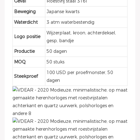
Geval
Roestvrij staal 316l
Beweging
Japanse kwarts
Waterdicht
3 atm waterbestendig
Wijzerplaat, kroon, achterdeksel,
Logo positie
gesp, bandje
Productie
50 dagen
MOQ
50 stuks
100 USD per proefmonster, 50
Steekproef
dagen