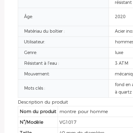
résistant
Âge:
2020
Matériau du boîtier :
Acier in
Utilisateur:
homme
Genre:
luxe
Résistant à l'eau :
3 ATM
Mouvement:
mécaniq
fond en 
Mots clés :
à quartz
Description du produit
Nom du produit
montre pour homme
N°/Modèle
VG1017
Taille
40 mm de diamètre