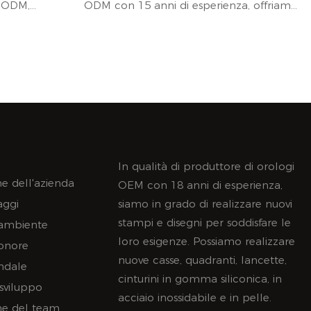
e ODM,
ODM con 15 anni di esperienza, offriamo
to per
un servizio completo per aiutarti a creare
l tuo
facilmente il tuo orologio.
gni, casse,
Offriamo schizzi 2D/3D, disegni, custodie,
 e confezioni,
lancette, quadranti, cinturini e
genze della
imballaggi, per soddisfare le diverse
esigenze della tua attività!
In qualità di produttore di orologi
e dell'azienda
OEM con 18 anni di esperienza,
aggi
siamo in grado di realizzare nuovi
stampi e disegni per soddisfare le
'ambiente
loro esigenze. Possiamo realizzare
'onore
nuove casse, quadranti, lancette,
endale
cinturini in gomma siliconica, in
 sviluppo
acciaio inossidabile e in pelle.
ne del team