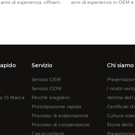
nni di esperienza, offriamo
anni di esperienza in OEM 
ompleto per aiutarti a creare
offriamo un servizio comple
 tuo orologio.
semplificare la creazione de
orologio.
zzi 2D/3D, disegni, custodie,
Offriamo bozzetti 2D/3D, dise
ranti, cinturini e
lancette, quadranti, cinturini
er soddisfare le diverse
per soddisfare le diverse esi
rapido
Servizio
Chi siamo
 tua attività!
tua attività!
Servizio OEM
Presentazion
Servizio ODM
I nostri vant
io Di Marca
Perché sceglierci
Vetrina dell
Prototipazione rapida
Certificati d
Processo di elaborazione
Cultura azi
Processo di cooperazione
Storia dello
Casi eccellenti
Presentazio