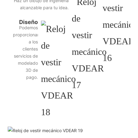
Haz un dibujo de ingeniería
alcanzable para tu idea.
Diseño
Podemos
de
proporcionar
diagrama
a los
clientes
3D
servicios de
modelado
3D de
pago.