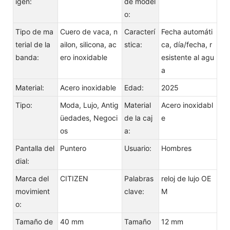
igen:
de model
o:
Tipo de ma
Cuero de vaca, n
Caracterí
Fecha automáti
terial de la
ailon, silicona, ac
stica:
ca, día/fecha, r
banda:
ero inoxidable
esistente al agu
a
Material:
Acero inoxidable
Edad:
2025
Tipo:
Moda, Lujo, Antig
Material
Acero inoxidabl
üedades, Negoci
de la caj
e
os
a:
Pantalla del
Puntero
Usuario:
Hombres
dial:
Marca del
CITIZEN
Palabras
reloj de lujo OE
movimient
clave:
M
o:
Tamaño de
40 mm
Tamaño
12 mm