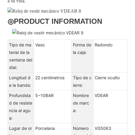
a su vida.
◎
PRODUCT INFORMATION
Tipo de ma
Vaso
Forma de
Redondo
terial de la
la caja:
ventana del
dial:
Longitud d
22 centímetros
Tipo de c
Cierre oculto
e la banda:
ierre:
Profundida
5~10BAR
Nombre
VDEAR
d de resiste
de marc
ncia al agu
a:
a:
Lugar de or
Porcelana
Número
VG5063