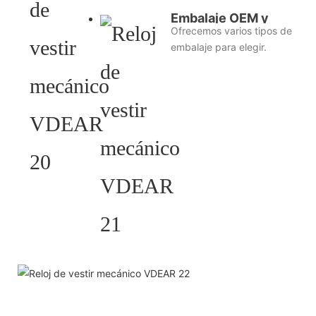
Embalaje OEM y
Ofrecemos varios tipos de
ODM
embalaje para elegir.
HELP YOU BUILD YOUR
BRAND WATCH MORE
EASY!
Ofrecemos bocetos 2D/diagramas
3D/dibujos/varios