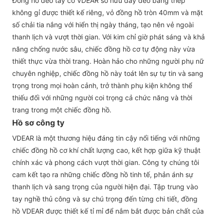
Đồng hồ đeo tay cơ VDEAR sở hữu dây đeo bằng thép
không gỉ được thiết kế riêng, vỏ đồng hồ tròn 40mm và mặt
số chải tia nắng với hiển thị ngày tháng, tạo nên vẻ ngoài
thanh lịch và vượt thời gian. Với kim chỉ giờ phát sáng và khả
năng chống nước sâu, chiếc đồng hồ cơ tự động này vừa
thiết thực vừa thời trang. Hoàn hảo cho những người phụ nữ
chuyên nghiệp, chiếc đồng hồ này toát lên sự tự tin và sang
trọng trong mọi hoàn cảnh, trở thành phụ kiện không thể
thiếu đối với những người coi trọng cả chức năng và thời
trang trong một chiếc đồng hồ.
Hồ sơ công ty
VDEAR là một thương hiệu đáng tin cậy nổi tiếng với những
chiếc đồng hồ cơ khí chất lượng cao, kết hợp giữa kỹ thuật
chính xác và phong cách vượt thời gian. Công ty chúng tôi
cam kết tạo ra những chiếc đồng hồ tinh tế, phản ánh sự
thanh lịch và sang trọng của người hiện đại. Tập trung vào
tay nghề thủ công và sự chú trọng đến từng chi tiết, đồng
hồ VDEAR được thiết kế tỉ mỉ để nắm bắt được bản chất của