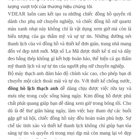
lượng vượt trội của thương hiệu chúng tôi.
VDEAR luôn cam kết tạo ra những chiếc đồng hồ quyến rũ
dành cho phụ nữ chuyên nghiệp, và chiếc đồng hồ nữ quartz
màu xanh nhạt này không chỉ là vật dụng xem giờ mà còn là
biểu tượng của gu thẩm mỹ và sự tự tin. Những đường nét
thanh lịch của vỏ đồng hồ và thiết kế đơn giản, trang nhã mang
đến vẻ đẹp tươi mới. Mặt số La Mã được thiết kế tỉ mỉ và dây
đeo bằng thép không gỉ kết hợp hoàn hảo, thể hiện cả gu thẩm
mỹ thanh lịch và sự tự tin của người phụ nữ chuyên nghiệp.
Bộ máy thạch anh đảm bảo độ chính xác cao, cho phép bạn di
chuyển một cách thoải mái và tự do. Với thiết kế chống nước,
đồng hồ lịch thạch anh
dễ dàng chịu được việc rửa tay và
mưa nhẹ trong cuộc sống hàng ngày. Kim đồng hồ được phủ
chất phát quang giúp bạn dễ dàng xem giờ trong bóng tối. Cho
dù là để thư giãn hàng ngày, làm việc hay tham dự các buổi
gặp gỡ xã hội, chiếc đồng hồ này đều hoàn toàn phù hợp. Sự
chế tác tinh xảo và thiết kế thanh lịch không chỉ giúp bạn tỏa
sáng tự tin và quyến rũ trong mọi dịp mà còn mang lại vẻ đẹp