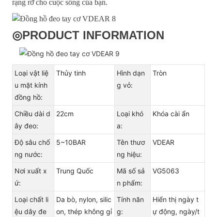
rạng rỡ cho cuộc sống của bạn.
◎
PRODUCT INFORMATION
Loại vật liệ
Thủy tinh
Hình dạn
Tròn
u mặt kính
g vỏ:
đồng hồ:
Chiều dài d
22cm
Loại khó
Khóa cài ẩn
ây đeo:
a:
Độ sâu chố
5~10BAR
Tên thươ
VDEAR
ng nước:
ng hiệu:
Nơi xuất x
Trung Quốc
Mã số sả
VG5063
ứ:
n phẩm:
Loại chất li
Da bò, nylon, silic
Tính năn
Hiển thị ngày t
ệu dây đe
on, thép không gỉ
g:
ự động, ngày/t