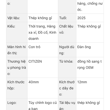
o:
háng, chống nư
ớc.
Vật liệu:
Thép không gỉ
Tuổi:
2025
Kiểu:
Thời trang, Hàng
Chất liệu
Thép không gỉ
xa xỉ, Đồ cổ, Kinh
vỏ:
doanh
Màn hình hi
Con trỏ
Người dù
Đàn ông
ển thị:
ng:
Thương hiệ
CITIZEN
Từ khóa:
đồng hồ sang t
u phong trà
rọng OEM
o:
Kích thước
40mm
Kích thướ
12mm
hộp:
c dây đe
o:
Logo:
Tùy chỉnh logo củ
Tài liệu vụ
thép không gỉ
a bạn
án: