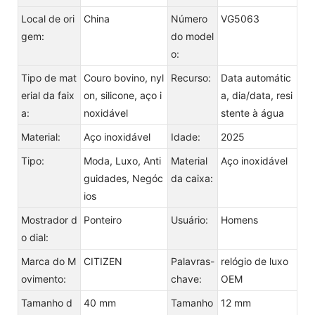
Local de ori
China
Número
VG5063
gem:
do model
o:
Tipo de mat
Couro bovino, nyl
Recurso:
Data automátic
erial da faix
on, silicone, aço i
a, dia/data, resi
a:
noxidável
stente à água
Material:
Aço inoxidável
Idade:
2025
Tipo:
Moda, Luxo, Anti
Material
Aço inoxidável
guidades, Negóc
da caixa:
ios
Mostrador d
Ponteiro
Usuário:
Homens
o dial:
Marca do M
CITIZEN
Palavras-
relógio de luxo
ovimento:
chave:
OEM
Tamanho d
40 mm
Tamanho
12 mm