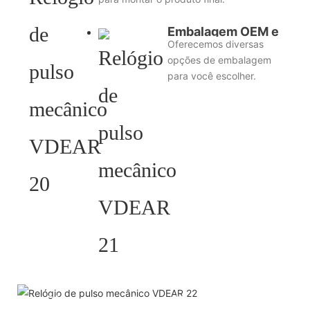
Embalagem OEM e
Oferecemos diversas
ODM
opções de embalagem
para você escolher.
HELP YOU BUILD YOUR
BRAND WATCH MORE
EASY!
Oferecemos esboços 2D/diagramas