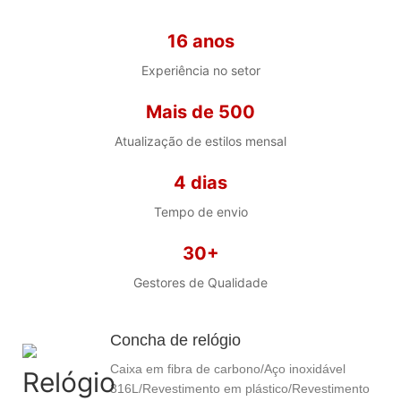
3D/desenhos/diversas opções de
caixa/pulseira/mecanismo/embalagem
16 anos
para sua escolha.
Quantidade mínima de encomenda
Experiência no setor
baixa, orçamento baixo
Mais de 500
Atualização de estilos mensal
4 dias
Tempo de envio
30+
Gestores de Qualidade
Concha de relógio
Caixa em fibra de carbono/Aço inoxidável
316L/Revestimento em plástico/Revestimento