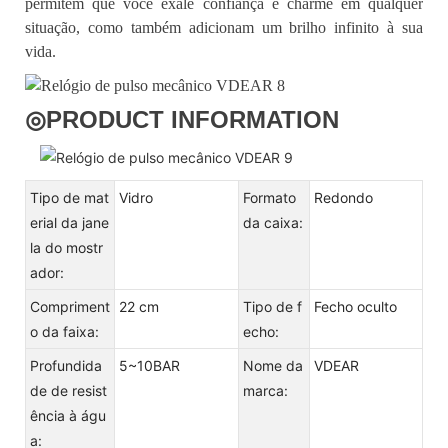
permitem que você exale confiança e charme em qualquer
situação, como também adicionam um brilho infinito à sua
vida.
◎
PRODUCT INFORMATION
Tipo de mat
Vidro
Formato
Redondo
erial da jane
da caixa:
la do mostr
ador:
Compriment
22 cm
Tipo de f
Fecho oculto
o da faixa:
echo:
Profundida
5~10BAR
Nome da
VDEAR
de de resist
marca:
ência à águ
a: