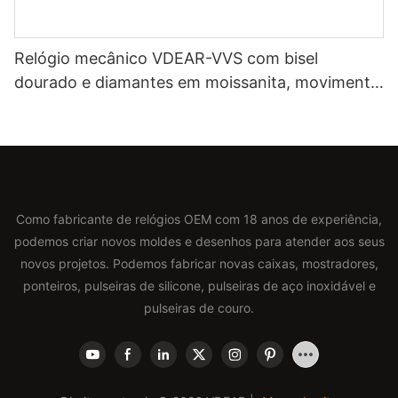
Relógio mecânico VDEAR-VVS com bisel
dourado e diamantes em moissanita, movimento
automático japonês Miyota e pulseira de couro
genuíno. Relógio de luxo.
Como fabricante de relógios OEM com 18 anos de experiência,
podemos criar novos moldes e desenhos para atender aos seus
novos projetos. Podemos fabricar novas caixas, mostradores,
ponteiros, pulseiras de silicone, pulseiras de aço inoxidável e
pulseiras de couro.