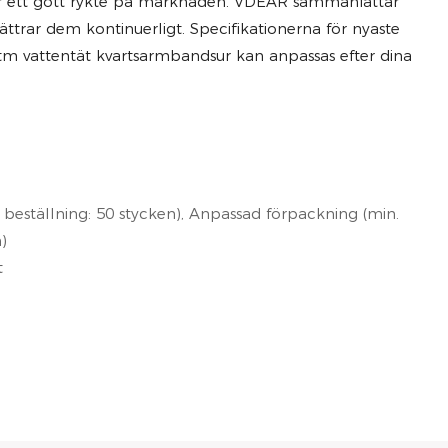
 har ett gott rykte på marknaden. VDEAR sammanfattar
ättrar dem kontinuerligt. Specifikationerna för nyaste
m vattentät kvartsarmbandsur kan anpassas efter dina
beställning: 50 stycken), Anpassad förpackning (min.
)
t