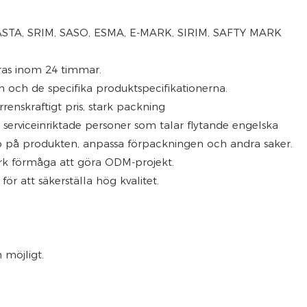
S, ASTA, SRIM, SASO, ESMA, E-MARK, SIRIM, SAFTY MARK
ras inom 24 timmar.
n och de specifika produktspecifikationerna.
renskraftigt pris, stark packning
ch serviceinriktade personer som talar flytande engelska
typ på produkten, anpassa förpackningen och andra saker.
ark förmåga att göra ODM-projekt.
ör att säkerställa hög kvalitet.
 möjligt.