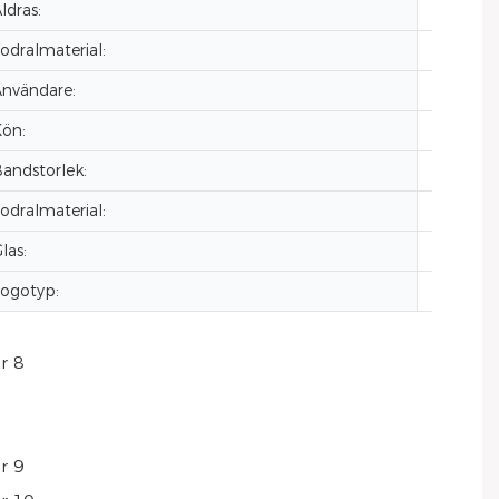
ldras:
2024
odralmaterial:
Rostfrit
nvändare:
män
ön:
OEM ly
andstorlek:
20mm
odralmaterial:
rostfritt
las:
Mineral
ogotyp:
Anpassa