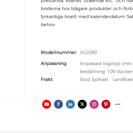
prestanda, kvalitet, utseende etc., och
bristerna hos tidigare produkter och förb
fyrkantiga boett med kalenderdatum 5at
behov.
Modellnummer:
VG2090
Anpassning:
Anpassad logotyp (min. 
beställning: 100 stycken
Frakt:
Stöd Sjöfrakt · Landfrak