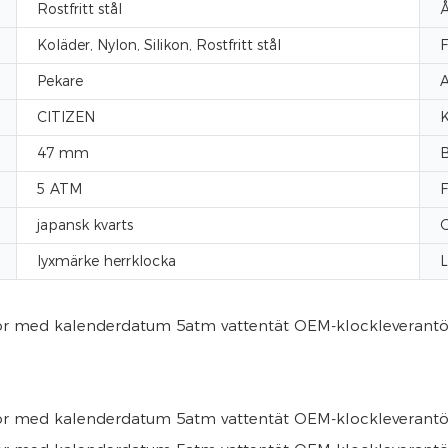
Rostfritt stål
Å
Koläder, Nylon, Silikon, Rostfritt stål
F
Pekare
A
CITIZEN
K
47 mm
B
5 ATM
F
japansk kvarts
G
lyxmärke herrklocka
L