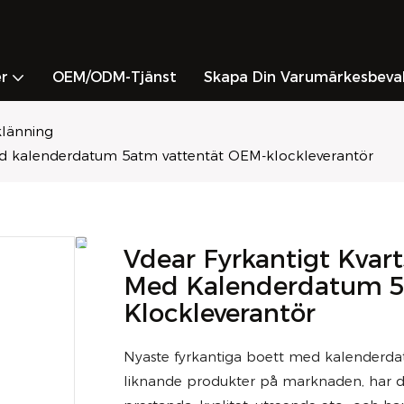
r
OEM/ODM-Tjänst
Skapa Din Varumärkesbeva
länning
med kalenderdatum 5atm vattentät OEM-klockleverantör
Vdear Fyrkantigt Kvar
Med Kalenderdatum 5
Klockleverantör
Nyaste fyrkantiga boett med kalenderd
liknande produkter på marknaden, har de