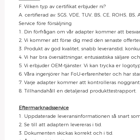
F. Vilken typ av certifikat erbjuder ni?
A. certifierad av: SGS, VDE, TUV, BS, CE, ROHS, B
Service före försäljning
1. Din förfrågan om vår adapter kommer att besva
2. Vi kommer att förse dig med den senaste offerte
3. Produkt av god kvalitet, snabb leveranstid, konkur
4. Vi har bra översättningar, entusiastiska säljare o
5. Vi erbjuder OEM-tjänster. Vi kan trycka er logo
6. Våra ingenjörer har FoU-erfarenheter och har st
7. Varje adapter kommer att kontrolleras noggrant f
8. Tillhandahåll en detaljerad produkttestrapport.
Eftermarknadsservice
1. Uppdaterade leveransinformationen så snart som
2. Se till att adaptern levereras i tid.
3. Dokumenten skickas korrekt och i tid.