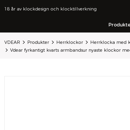
18 år av klockdesign och klocktillverkning
Produkte
VDEAR
Produkter
Herrklockor
Herrklocka med k
Vdear fyrkantigt kvarts armbandsur nyaste klockor 