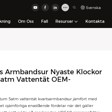
Svenska
kning
Om Oss
Fall
Resurser
Kontakta
ts Armbandsur Nyaste Klockor
atm Vattentät OEM-
atum 5atm vattentät kvartsarmbandsur jämfört med
t ojämförliga enastående fördelar när det gäller