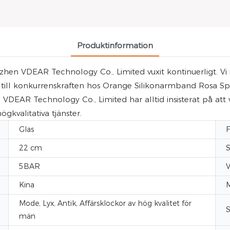
Produktinformation
 VDEAR Technology Co., Limited vuxit kontinuerligt. Vi inve
till konkurrenskraften hos Orange Silikonarmband Rosa Spec
AR Technology Co., Limited har alltid insisterat på att v
valitativa tjänster.
Glas
F
22 cm
S
5BAR
V
Kina
Mode, Lyx, Antik, Affärsklockor av hög kvalitet för
S
män