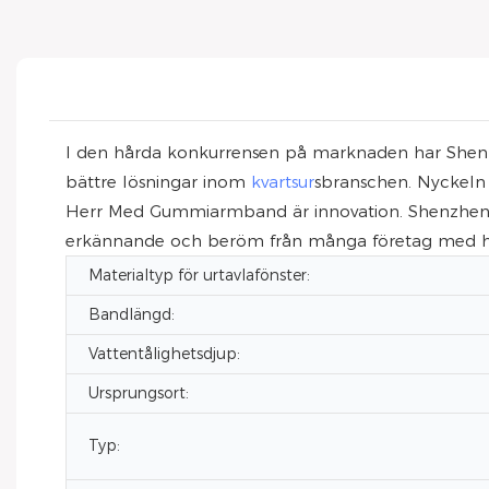
I den hårda konkurrensen på marknaden har Shenzhen
bättre lösningar inom
kvartsur
sbranschen. Nyckeln 
Herr Med Gummiarmband är innovation. Shenzhen VDE
erkännande och beröm från många företag med högk
Materialtyp för urtavlafönster:
Bandlängd:
Vattentålighetsdjup:
Ursprungsort:
Typ: