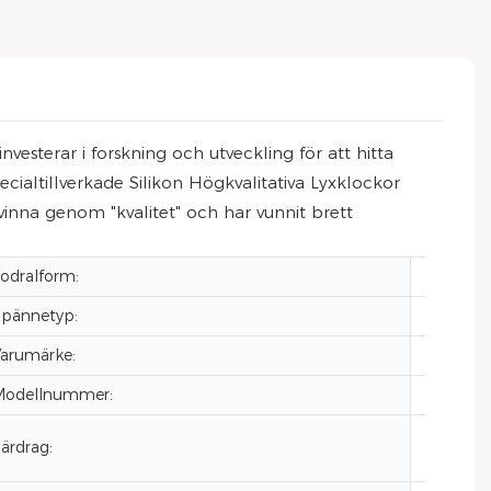
sterar i forskning och utveckling för att hitta
ialtillverkade Silikon Högkvalitativa Lyxklockor
inna genom "kvalitet" och har vunnit brett
odralform:
Fyrkant
pännetyp:
Dold s
arumärke:
VDEAR
Modellnummer:
VG209
ärdrag:
Automat