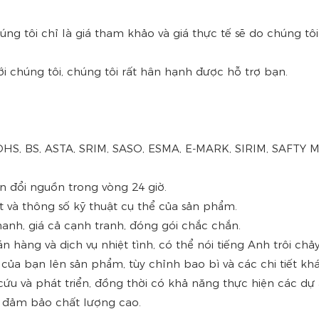
húng tôi chỉ là giá tham khảo và giá thực tế sẽ do chúng tô
 với chúng tôi, chúng tôi rất hân hạnh được hỗ trợ bạn.
ROHS, BS, ASTA, SRIM, SASO, ESMA, E-MARK, SIRIM, SAFTY
ển đổi nguồn trong vòng 24 giờ.
t và thông số kỹ thuật cụ thể của sản phẩm.
hanh, giá cả cạnh tranh, đóng gói chắc chắn.
n hàng và dịch vụ nhiệt tình, có thể nói tiếng Anh trôi chảy
của bạn lên sản phẩm, tùy chỉnh bao bì và các chi tiết khá
 cứu và phát triển, đồng thời có khả năng thực hiện các d
ể đảm bảo chất lượng cao.