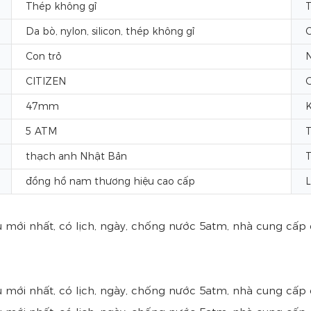
Thép không gỉ
T
Da bò, nylon, silicon, thép không gỉ
C
Con trỏ
N
CITIZEN
G
47mm
K
5 ATM
T
thạch anh Nhật Bản
T
đồng hồ nam thương hiệu cao cấp
L