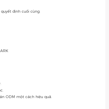
i quyết định cuối cùng.
 MARK
.
c.
ự án ODM một cách hiệu quả.