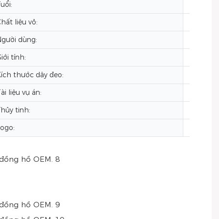
uổi:
2024
hất liệu vỏ:
Thép k
gười dùng:
đàn ôn
iới tính:
đồng h
ích thước dây đeo:
20mm
ài liệu vụ án:
thép k
hủy tinh:
Kính k
ogo:
Tùy chỉ