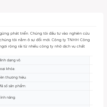
ng phát triển. Chúng tôi đầu tư vào nghiên cứu
a chúng tôi nằm ở sự đổi mới. Công ty TNHH Công
ợi rộng rãi từ nhiều công ty nhờ dịch vụ chất
ình dạng vỏ:
Quảng 
oại khóa:
Khóa cà
ên thương hiệu:
VDEAR
ã số sản phẩm:
VG209
ính năng:
Hiển th