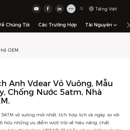
Tiếng Việt
Về Chúng Tôi
Các Trường Hợp
Tài Nguyên
L
g hồ OEM.
ch Anh Vdear Vỏ Vuông, Mẫu
ày, Chống Nước 5atm, Nhà
EM.
ATM vỏ vuông mới nhất, tích hợp lịch và ngày, so với
sở hữu những ưu điểm vượt trội về hiệu năng, chất