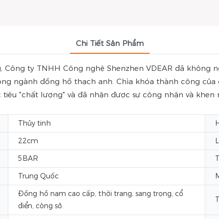
Chi Tiết Sản Phẩm
ờng, Công ty TNHH Công nghệ Shenzhen VDEAR đã không ngừ
 trong ngành đồng hồ thạch anh. Chìa khóa thành công củ
tiêu "chất lượng" và đã nhận được sự công nhận và khen ng
Thủy tinh
H
22cm
L
5BAR
T
Trung Quốc
M
Đồng hồ nam cao cấp, thời trang, sang trọng, cổ
T
điển, công sở.