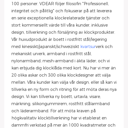
100 personer. VDEAR följer filosofin "Professionell,
integritet och pålitlig" och fokuserar på att leverera
en serie exceptionella klockrelaterade tjänster och
stort kommersiellt värde till våra kunder, inklusive
design, tillverkning och försäljning av klockprodukter.
Vår huvudprodukt är boett i rostfritt stål/legering
med kinesiskt/japanskt/schweiziskt
kvartsur
verk och
mekaniskt urverk, armband i rostfritt stål,
nylonarmband, mesh-armband i äkta läder; och vi
kan erbjuda dig klocklåda med kort. Nu har vi mer än
20 olika askar och 300 olika klockdesigner att välja
mellan. Våra kunder kan välja vår design, eller så kan vi
tillverka en ny form och ritning för att möta deras nya
design. Vi kan tillverka ny boett, urtavla, visare,
märkning, silikongummirem, rostfritt stålarmband
och läderarmband. För att möta kraven på
högkvalitativ klocktillverkning har vi etablerat en
dammfri verkstad på mer än 1000 kvadratmeter och