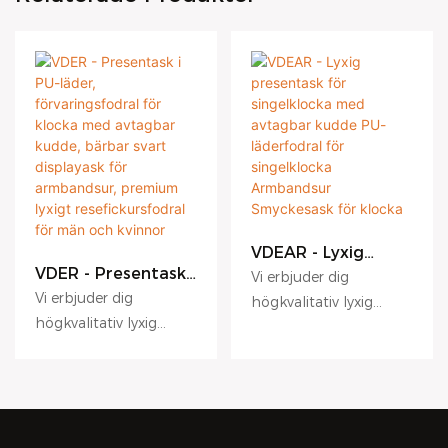
VDEAR - Lyxig
presentask för
VDER - Presentask i
Vi erbjuder dig
singelklocka med
PU-läder,
Vi erbjuder dig
högkvalitativ lyxig
avtagbar kudde
förvaringsfodral för
högkvalitativ lyxig
anpassad logotyp med
PU-läderfodral för
klocka med
anpassad logotyp med
singelklocka
extra bandrem i
avtagbar kudde,
Armbandsur
bärbar svart
extra bandrem i
kartongpapper för att
Smyckesask för
displayask för
kartongpapper för att
möta olika
klocka
armbandsur,
möta olika
kommersiella, bostads-
premium lyxigt