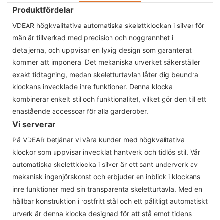
Produktfördelar
VDEAR högkvalitativa automatiska skelettklockan i silver för
män är tillverkad med precision och noggrannhet i
detaljerna, och uppvisar en lyxig design som garanterat
kommer att imponera. Det mekaniska urverket säkerställer
exakt tidtagning, medan skeletturtavlan låter dig beundra
klockans invecklade inre funktioner. Denna klocka
kombinerar enkelt stil och funktionalitet, vilket gör den till ett
enastående accessoar för alla garderober.
Vi serverar
På VDEAR betjänar vi våra kunder med högkvalitativa
klockor som uppvisar invecklat hantverk och tidlös stil. Vår
automatiska skelettklocka i silver är ett sant underverk av
mekanisk ingenjörskonst och erbjuder en inblick i klockans
inre funktioner med sin transparenta skeletturtavla. Med en
hållbar konstruktion i rostfritt stål och ett pålitligt automatiskt
urverk är denna klocka designad för att stå emot tidens