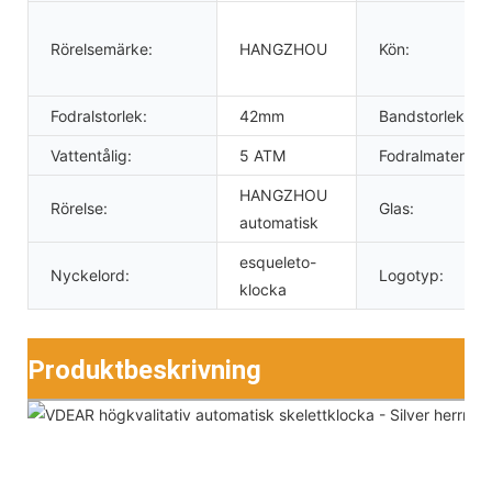
Rörelsemärke:
HANGZHOU
Kön:
Fodralstorlek:
42mm
Bandstorlek:
Vattentålig:
5 ATM
Fodralmaterial:
HANGZHOU
Rörelse:
Glas:
automatisk
esqueleto-
Nyckelord:
Logotyp:
klocka
Produktbeskrivning