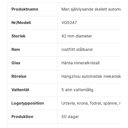
Produktnamn
Man självlysande skelett automatis
Nr/Modell
VG5047
Storlek
42 mm diameter
Rem
rostfritt stålband
Glas
Härda mineralkristall
Rörelse
Hangzhou automatisk mekanisk
Vattentät
5 atm vattentålig
Logotypposition
Urtavla, krona, fodral, spänne, rem
Produktion
50 dagar