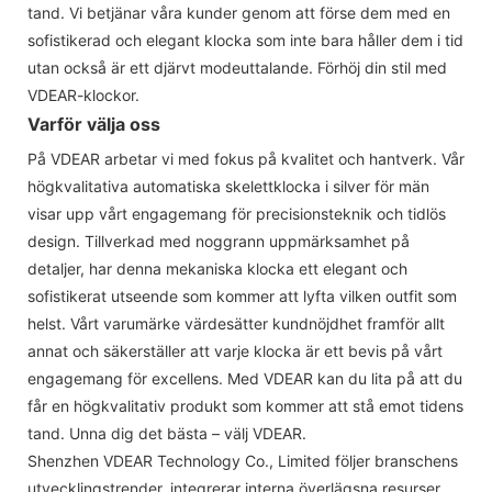
tand. Vi betjänar våra kunder genom att förse dem med en
sofistikerad och elegant klocka som inte bara håller dem i tid
utan också är ett djärvt modeuttalande. Förhöj din stil med
VDEAR-klockor.
Varför välja oss
På VDEAR arbetar vi med fokus på kvalitet och hantverk. Vår
högkvalitativa automatiska skelettklocka i silver för män
visar upp vårt engagemang för precisionsteknik och tidlös
design. Tillverkad med noggrann uppmärksamhet på
detaljer, har denna mekaniska klocka ett elegant och
sofistikerat utseende som kommer att lyfta vilken outfit som
helst. Vårt varumärke värdesätter kundnöjdhet framför allt
annat och säkerställer att varje klocka är ett bevis på vårt
engagemang för excellens. Med VDEAR kan du lita på att du
får en högkvalitativ produkt som kommer att stå emot tidens
tand. Unna dig det bästa – välj VDEAR.
Shenzhen VDEAR Technology Co., Limited följer branschens
utvecklingstrender, integrerar interna överlägsna resurser,