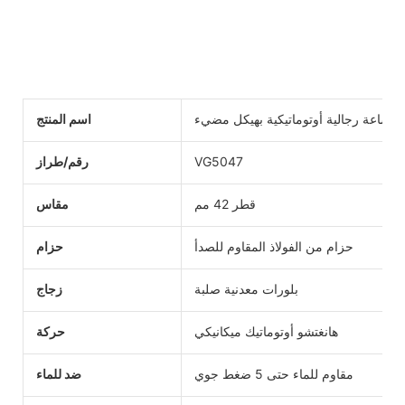
ساعة رجالية أوتوماتيكية بهيكل مضيء
اسم المنتج
VG5047
رقم/طراز
قطر 42 مم
مقاس
حزام من الفولاذ المقاوم للصدأ
حزام
بلورات معدنية صلبة
زجاج
هانغتشو أوتوماتيك ميكانيكي
حركة
مقاوم للماء حتى 5 ضغط جوي
ضد للماء