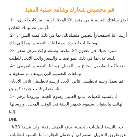
قم بتخصيص شعارك وشاهد عملية التنفيذ
1- اختر ساعتك المفضلة من متجرنا/كتالوجنا، أو من ماركات أخرى، 
أو من تصميمك الخاص.
 2- أرسل لنا استفساراً يتضمن متطلباتك، بما في ذلك كمية الشراء، 
ومتطلبات الجودة، ومتطلبات التصميم، وما إلى ذلك.
 3- سنرد عليك في غضون 24 ساعة، وسنقدم لك عرض سعر 
للساعة، بما في ذلك المواصفات والسعر والحد الأدنى للطلب.
 4- بعد تأكيد التفاصيل، نحتاج من العميل تزويدنا بالتصميم التقريبي 
وملفات التصميم التي يريدها، ثم سنقوم بـ
 قم بعمل رسم تخطيطي ثنائي الأبعاد (رسم تخطيطي ثلاثي الأبعاد 
باستخدام قالب جديد) كمرجع.
 5- أ. بالنسبة للعينات، يدفع العميل رسوم العينة، ويزودنا برقم 
الهاتف والعنوان. سنقوم بتجهيز العينة في الوقت المحدد، وإرسالها 
إلينا.
DHL.
 ب. بالنسبة للطلبات بالجملة، يدفع العميل دفعة أولى بنسبة 30% 
عن طريق التحويل المصرفي أو ضمان التجارة، أما بالنسبة للطلبات 