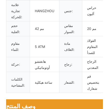
علامة
حراس
جنس:
HANGZHOU
تجارية
آليون
للحركة:
مقاس
حجم
20 مم
42 مم
السوار:
العلبة:
الفولاذ
مادة
مقاوم
المقاوم
5 ATM
الغلاف:
للماء:
للصدأ
الزجاج
هانغتشو
زجاج:
حركة:
المعدني
أوتوماتيكي
قم
الكلمات
بتخصيص
الشعار:
ساعة هيكلية
المفتاحية:
شعارك
وصف المنتج