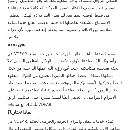
الفضي للرجال مصنوعة بدقة متناهية واهتمام بالغ بالتفاصيل، وتتميز
بتصميم فاخر يخطف الأنظار. تضمن الحركة الميكانيكية دقة متناهية
في ضبط الوقت، بينما يتيح لك ميناء الساعة ذو الهيكل العظمي
الاستمتاع بمشاهدة تفاصيلها الداخلية الدقيقة. تجمع هذه الساعة
بسلاسة بين الأناقة والعملية، مما يجعلها إضافة مميزة لأي خزانة
ملابس.
نحن نخدم
في VDEAR، نقدم لعملائنا ساعات عالية الجودة تُجسد براعة الصنع
وأسلوبًا خالدًا. ساعتنا الأوتوماتيكية ذات الهيكل العظمي الفضي تُعدّ
تحفة هندسية ميكانيكية، حيث تُتيح رؤية آلية عملها الداخلية من خلال
مينائها الشفاف. بفضل هيكلها المتين المصنوع من الفولاذ المقاوم
للصدأ وحركتها الأوتوماتيكية الموثوقة، صُممت هذه الساعة لتصمد أمام
اختبار الزمن. نُقدم لعملائنا ساعة أنيقة وراقية لا تُساعدهم فقط على
الالتزام بالمواعيد، بل تُضفي أيضًا لمسةً مميزة على إطلالتهم. ارتقِ
بأناقتك مع ساعات VDEAR.
لماذا تختارنا؟
في VDEAR، نُقدّم خدماتنا بتفانٍ والتزامٍ بالجودة والحرفية. تُجسّد
ساعتنا الأوتوماتيكية عالية الجودة ذات الهيكل العظمي الفضي للرجال