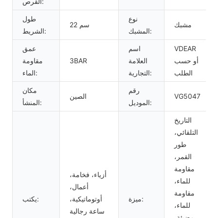
القرص:
نوع
طول
مشبك
22 سم
المشبك:
الشريط:
VDEAR
اسم
عمق
أو حسب
العلامة
3BAR
مقاومة
الطلب
التجارية:
الماء:
رقم
مكان
VG5047
الصين
الموديل:
المنشأ:
التاريخ
التلقائي،
طور
القمر،
مقاومة
أزياء، فخامة،
للماء،
أعمال،
مقاومة
ميزة:
أوتوماتيكية،
يكتب:
للماء،
ساعة رجالية
مضيئة،