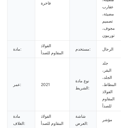
فاخرة
عقارب
مضيئة،
تصميم
مجوف،
توربيون
الفولاذ
الرجال
مستخدم:
مادة:
المقاوم للصدأ
جلد
البقر،
الجلد،
نوع مادة
المطاط،
2021
عمر:
الشريط:
الفولاذ
المقاوم
للصدأ
شاشة
الفولاذ
مادة
مؤشر
العرض:
المقاوم للصدأ
الغلاف: