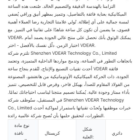
التزامنا بالهندسة الدقيقة والتصميم الخالد. صُنعت هذه الساعة
الميكانيكية بعناية فائقة بالتفاصيل، وتتميز بمظهر أنيق وراقي يُضفي
لمسة جمالية على أي إطلالة. تُولي علامتنا التجارية رضا العملاء أهمية
قصوى، ما يضمن أن تكون كل ساعة شاهدًا على تفانينا في التميز. مع
VDEAR، يمكنك الوثوق بأنك تحصل على منتج عالي الجودة يصمد أمام
اختبار الزمن. دلّل نفسك بالأفضل - اختر VDEAR.
تلتزم شركة Shenzhen VDEAR Technology Co., Limited
باتجاهات التطور في الصناعة، وتدمج مواردها الداخلية المتميزة، وتعتمد
أحدث تقنيات التصنيع والإنتاج، لتُقدم بنجاح ساعة VDEAR فائقة
الجودة، ذات الحركة الميكانيكية الأوتوماتيكية من هانغتشو، المصنوعة
من الفولاذ المقاوم للصدأ، بهيكل فاخر، وقرص قابل للتخصيص، تتميز
بأداء ممتاز وجودة عالية. يُمكننا تصميم منتجنا ليناسب احتياجاتك تمامًا.
في المستقبل، ستُوظف شركة Shenzhen VDEAR Technology
Co., Limited خبرات موظفيها وتُحدّث تقنياتها باستمرار لمواكبة أحدث
التطورات، لتحقيق حلمها بأن تُصبح شركة عالمية رائدة.
نوع مادة
شكل
دائري
كريستال
نافذة
العلبة: