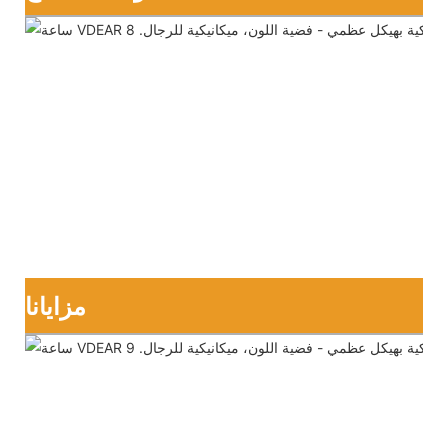
مزايانا