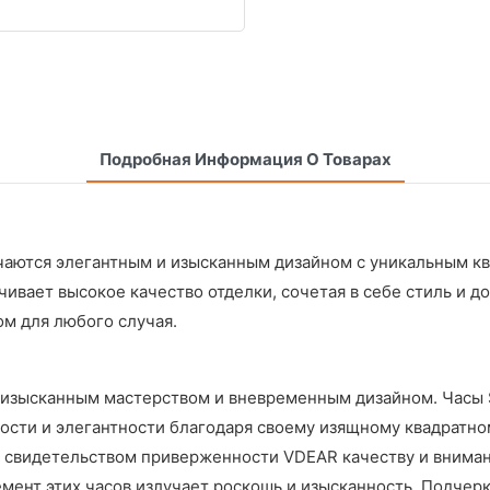
Подробная Информация О Товарах
тличаются элегантным и изысканным дизайном с уникальным 
ивает высокое качество отделки, сочетая в себе стиль и д
м для любого случая.
изысканным мастерством и вневременным дизайном. Часы Squ
ости и элегантности благодаря своему изящному квадратно
 свидетельством приверженности VDEAR качеству и вниман
ент этих часов излучает роскошь и изысканность. Подчеркн