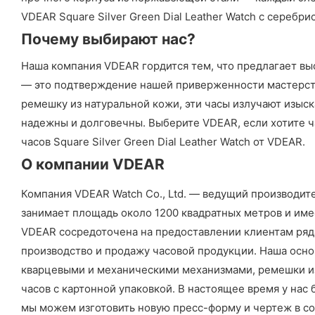
VDEAR Square Silver Green Dial Leather Watch с сереб
Почему выбирают нас?
Наша компания VDEAR гордится тем, что предлагает выс
— это подтверждение нашей приверженности мастерств
ремешку из натуральной кожи, эти часы излучают изыска
надежны и долговечны. Выберите VDEAR, если хотите 
часов Square Silver Green Dial Leather Watch от VDEAR.
О компании VDEAR
Компания VDEAR Watch Co., Ltd. — ведущий производит
занимает площадь около 1200 квадратных метров и име
VDEAR сосредоточена на предоставлении клиентам ряда
производство и продажу часовой продукции. Наша осно
кварцевыми и механическими механизмами, ремешки из
часов с картонной упаковкой. В настоящее время у нас 
мы можем изготовить новую пресс-форму и чертеж в со