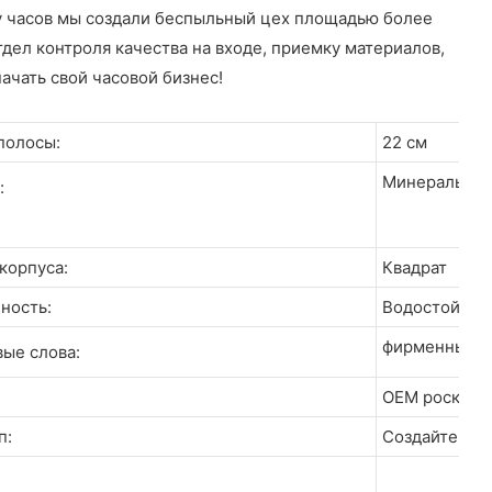
у часов мы создали беспыльный цех площадью более
дел контроля качества на входе, приемку материалов,
ачать свой часовой бизнес!
полосы:
22 см
Минеральное
:
корпуса:
Квадрат
ность:
Водостойкий
фирменные ч
ые слова:
OEM роскошн
п:
Создайте сво