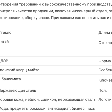
етворения требований к высококачественному производств
онтроля качества продукции, включая инженерный отдел, от
ирование, сборку часов. Приглашаем вас посетить нас и н
Стекло
Длина 
Китай
Стекло
ВДЭР
Форма 
японский кварц миёта
Особен
3 банкомата
Ключев
Нержавеющая сталь
Пол:
оровья кожа, нейлон, силикон, нержавеющая сталь
Логоти
ода, предметы роскоши, антиквариат, бизнес, часы