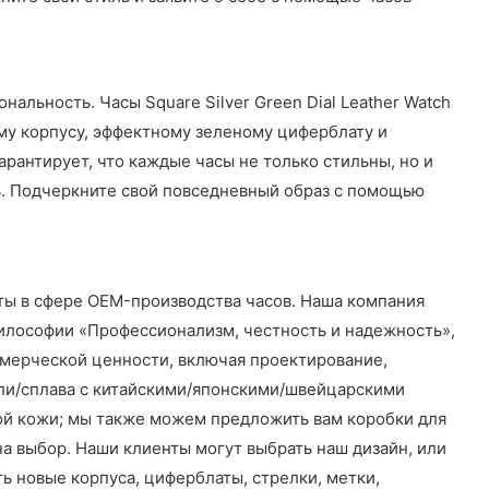
льность. Часы Square Silver Green Dial Leather Watch
му корпусу, эффектному зеленому циферблату и
арантирует, что каждые часы не только стильны, но и
ь. Подчеркните свой повседневный образ с помощью
ты в сфере OEM-производства часов. Наша компания
философии «Профессионализм, честность и надежность»,
ммерческой ценности, включая проектирование,
али/сплава с китайскими/японскими/швейцарскими
ой кожи; мы также можем предложить вам коробки для
на выбор. Наши клиенты могут выбрать наш дизайн, или
 новые корпуса, циферблаты, стрелки, метки,