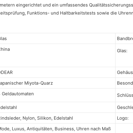
metern eingerichtet und ein umfassendes Qualitätssicherungssy
itsprüfung, Funktions- und Haltbarkeitstests sowie die Uhren
las
Bandbre
hina
Glas:
DDEAR
Gehäus
apanischer Miyota-Quarz
Besonde
 Geldautomaten
Schlüss
delstahl
Geschle
indsleder, Nylon, Silikon, Edelstahl
Logo:
ode, Luxus, Antiquitäten, Business, Uhren nach Maß