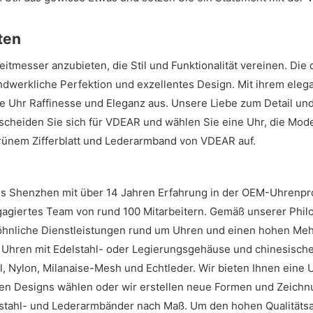
ten
tmesser anzubieten, die Stil und Funktionalität vereinen. Die 
ndwerkliche Perfektion und exzellentes Design. Mit ihrem el
e Uhr Raffinesse und Eleganz aus. Unsere Liebe zum Detail und
Entscheiden Sie sich für VDEAR und wählen Sie eine Uhr, die Mod
grünem Zifferblatt und Lederarmband von VDEAR auf.
aus Shenzhen mit über 14 Jahren Erfahrung in der OEM-Uhrenpr
agiertes Team von rund 100 Mitarbeitern. Gemäß unserer Philoso
hnliche Dienstleistungen rund um Uhren und einen hohen Mehr
d Uhren mit Edelstahl- oder Legierungsgehäuse und chinesisch
Nylon, Milanaise-Mesh und Echtleder. Wir bieten Ihnen eine Uh
n Designs wählen oder wir erstellen neue Formen und Zeichnu
Edelstahl- und Lederarmbänder nach Maß. Um den hohen Qualität