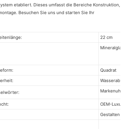
stem etabliert. Dieses umfasst die Bereiche Konstruktion,
montage. Besuchen Sie uns und starten Sie Ihr
itenlänge:
22 cm
Mineralglas
eform:
Quadrat
rheit:
Wasserabweis
Markenuhr fü
elwörter:
cht:
OEM-Luxusuh
Gestalten Sie 