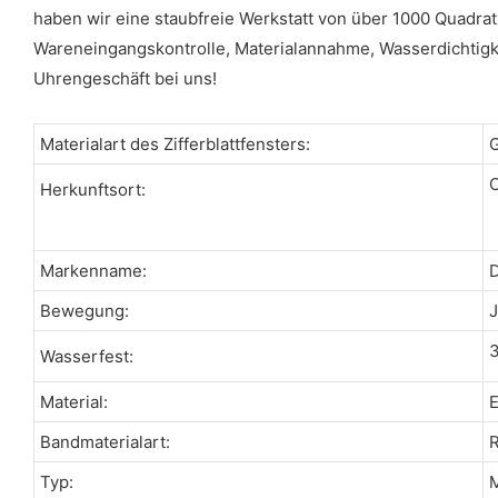
haben wir eine staubfreie Werkstatt von über 1000 Quadrat
Wareneingangskontrolle, Materialannahme, Wasserdichtigke
Uhrengeschäft bei uns!
Materialart des Zifferblattfensters:
G
C
Herkunftsort:
Markenname:
Bewegung:
J
3
Wasserfest:
Material:
E
Bandmaterialart:
R
Typ:
M