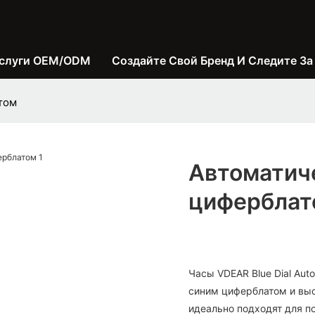
слуги OEM/ODM
Создайте Свой Бренд И Следите За
том
Автоматич
циферблат
Часы VDEAR Blue Dial Aut
синим циферблатом и вы
идеально подходят для по