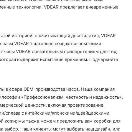
ременные технологии, VDEAR предлагает вневременные
гатой историей, насчитывающей десятилетия, VDEAR
е часы VDEAR тщательно создаются опытными
ает часы VDEAR обязательным приобретением для тех,
, которая выдержит испытание временем. Подчеркните
ты в сфере OEM-производства часов. Наша компания
философии «Профессионализм, честность и надежность»,
ммерческой ценности, включая проектирование,
али/сплава с китайскими/японскими/швейцарскими
ой кожи; мы также можем предложить вам коробки для
на выбор. Наши клиенты могут выбрать наш дизайн, или