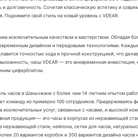
ь и долговечность. Сочетая классическую эстетику и сов
я. Поднимите свой стиль на новый уровень с VDEAR.
оим исключительным качеством и мастерством. Обладая бо
вневременным дизайном и передовыми технологиями. Кажды
славится точностью хода и прочной конструкцией, что дел
 изысканность, часы VDEAR — это вневременная инвестиция
синим циферблатом.
ель часов в Шэньчжэне с более чем 14-летним опытом рабо
ет команду из примерно 100 сотрудников. Придерживаясь 
 исключительных услуг, связанных с часами, и высокой ко
вная продукция — это часы в корпусах из нержавеющей ст
 нержавеющей стали, нейлона, сетки для часов, натуральн
более 20 вариантов коробок и 300 вариантов дизайна часов 