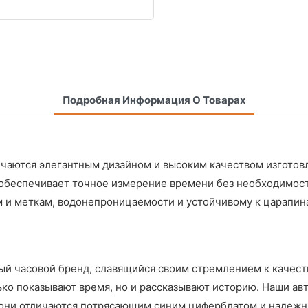
Подробная Информация О Товарах
аются элегантным дизайном и высоким качеством изготовле
обеспечивает точное измерение времени без необходимост
и меткам, водонепроницаемости и устойчивому к царапинам
ный часовой бренд, славящийся своим стремлением к качест
лько показывают время, но и рассказывают историю. Наши а
они отличаются потрясающим синим циферблатом и надеж