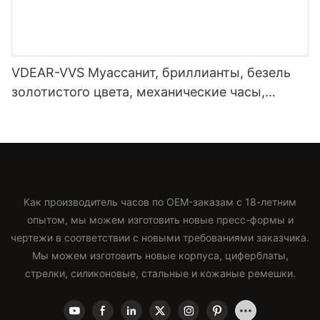
VDEAR-VVS Муассанит, бриллианты, безель
золотистого цвета, механические часы,
японский автоматический механизм Miyota,
ремешок из натуральной кожи, часы класса
люкс.
Как производитель часов по OEM-заказам с 18-летним
опытом, мы можем изготовить новые пресс-формы и
чертежи в соответствии с новыми требованиями заказчика.
Мы можем изготовить новые корпуса, циферблаты,
стрелки, силиконовые, стальные и кожаные ремешки.