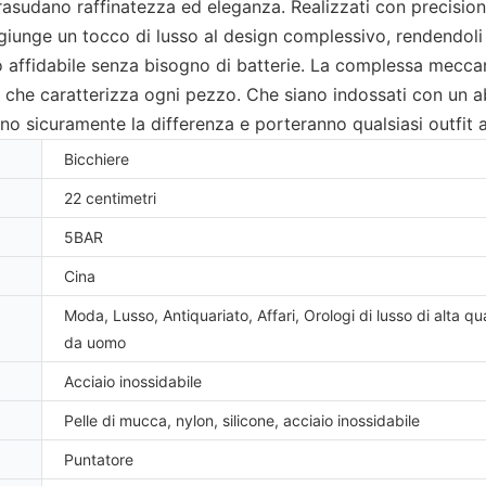
rasudano raffinatezza ed eleganza. Realizzati con precisio
 aggiunge un tocco di lusso al design complessivo, rendendol
ffidabile senza bisogno di batterie. La complessa meccanica
e che caratterizza ogni pezzo. Che siano indossati con un a
 sicuramente la differenza e porteranno qualsiasi outfit a n
Bicchiere
22 centimetri
5BAR
Cina
Moda, Lusso, Antiquariato, Affari, Orologi di lusso di alta qua
da uomo
Acciaio inossidabile
Pelle di mucca, nylon, silicone, acciaio inossidabile
Puntatore