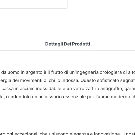
Dettagli Dei Prodotti
 uomo in argento è il frutto di un'ingegneria orologiera di alto 
ergia dei movimenti di chi lo indossa. Questo sofisticato segna
 cassa in acciaio inossidabile e un vetro zaffiro antigraffio, g
tile, rendendolo un accessorio essenziale per l'uomo moderno che 
 orologi eccezionali che uniscono eleganza e innovazione. Il no