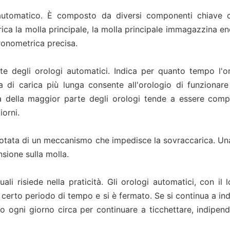
 automatico. È composto da diversi componenti chiave co
carica la molla principale, la molla principale immagazzina e
ronometrica precisa.
ante degli orologi automatici. Indica per quanto tempo l'o
a di carica più lunga consente all'orologio di funzionar
rica della maggior parte degli orologi tende a essere co
iorni.
otata di un meccanismo che impedisce la sovraccarica. Una
sione sulla molla.
uali risiede nella praticità. Gli orologi automatici, con 
n certo periodo di tempo e si è fermato. Se si continua a ind
 ogni giorno circa per continuare a ticchettare, indipen