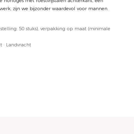
 horloges met roestvrijstalen achterkant, een
werk, zijn we bijzonder waardevol voor mannen.
elling: 50 stuks), verpakking op maat (minimale
t · Landvracht