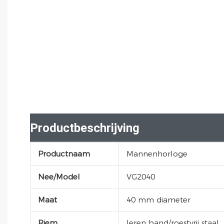
Productbeschrijving
Productnaam
Mannenhorloge
Nee/Model
VG2040
Maat
40 mm diameter
Riem
leren band/roestvrij staal