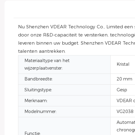
Nu Shenzhen VDEAR Technology Co., Limited een st
door onze R&D-capaciteit te versterken, technolog
leveren binnen uw budget. Shenzhen VDEAR Technol
talenten aantrekken.
Materiaaltype van het
Kristal
wijzerplaatvenster:
Bandbreedte:
20 mm
Sluitingstype:
Gesp
Merknaam:
VDEAR o
Modelnummer:
VG2038
Automat
chronogr
Functie: