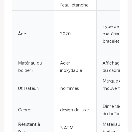
l'eau, étanche
Type de
Âge:
2020
matériau du
bracelet :
Matériau du
Acier
Affichage
boîtier :
inoxydable
du cadran :
Marque du
Utilisateur:
hommes
mouvement
:
Dimensions
Genre:
design de luxe
du boîtier :
Résistant à
Matériau du
3 ATM
l'eau :
boîtier :