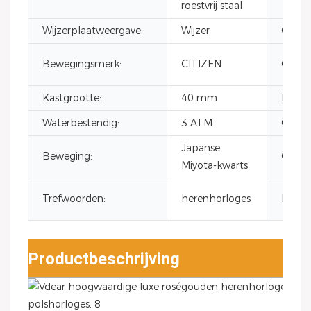
roestvrij staal
Wijzerplaatweergave:
Wijzer
Gebrui
Bewegingsmerk:
CITIZEN
Geslac
Kastgrootte:
40 mm
Bandm
Waterbestendig:
3 ATM
Casusm
Japanse
Beweging:
Glas:
Miyota-kwarts
Trefwoorden:
herenhorloges
Logo:
Productbeschrijving