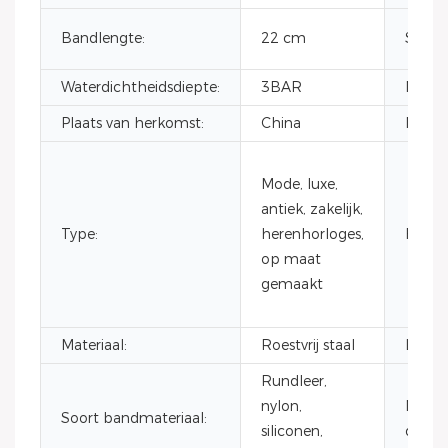
Bandlengte:
22 cm
Sluiti
Waterdichtheidsdiepte:
3BAR
Merkn
Plaats van herkomst:
China
Mode
Mode, luxe,
antiek, zakelijk,
Type:
herenhorloges,
Functi
op maat
gemaakt
Materiaal:
Roestvrij staal
Leeftij
Rundleer,
nylon,
Materi
Soort bandmateriaal:
siliconen,
de beh