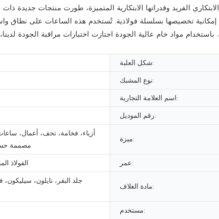
بتكاري الفريد وقدراتها الابتكارية المتميزة، طورت منتجات جديدة ذات ق
إمكانية تخصيصها بسلسلة فولاذية. تُستخدم هذه الساعات على نطاق وا
خدام مواد خام عالية الجودة اجتازت اختبارات مراقبة الجودة لدينا، ت
شكل العلبة:
نوع المشبك:
اسم العلامة التجارية:
رقم الموديل:
أزياء، فخامة، تحف، أعمال، ساعات 
ميزة:
مصممة حس
عمر:
الفولاذ الم
جلد البقر، نايلون، سيليكون، ف
مادة الغلاف:
مستخدم: