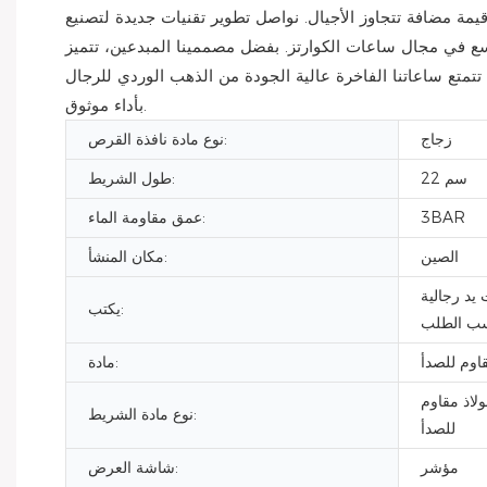
يمة مضافة تتجاوز الأجيال. نواصل تطوير تقنيات جديدة لتصنيع
سع في مجال ساعات الكوارتز. بفضل مصممينا المبدعين، تتميز
تمتع ساعاتنا الفاخرة عالية الجودة من الذهب الوردي للرجال
بأداء موثوق.
زجاج
نوع مادة نافذة القرص:
22 سم
طول الشريط:
3BAR
عمق مقاومة الماء:
الصين
مكان المنشأ:
يد رجالية
يكتب:
ب الطلب
قاوم للصدأ
مادة:
ولاذ مقاوم
نوع مادة الشريط:
للصدأ
مؤشر
شاشة العرض: