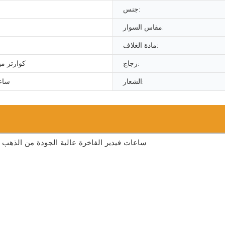
جنس:
مقاس السوار:
مادة الغلاف:
زجاج:
كوارتز ميو
الشعار:
ساع