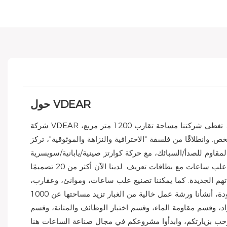
حول VDEAR
شركة VDEAR للساعات المحدودة، شركة رائدة في تصنيع الساعات في شنتشن، تتمتع بخبرة تزيد عن 14 عامًا في تصنيع الساعات حسب الطلب. تغطي شركتنا مساحة تقارب 1200 متر مربع،
ريق متخصص يضم حوالي 100 شخص. وانطلاقًا من فلسفة "الاحترافية والنزاهة والموثوقية"، تركز VDEAR على تقديم سلسلة من الخدمات الاستثنائية المتعلقة بالساعات، وتحقيق قيمة
مقاوم للصدأ/السبائك، مع حركة كوارتز صينية/يابانية/سويسرية
وحركة ميكانيكية، وأحزمة من الفولاذ المقاوم للصدأ، وأحزمة من النايلون، وأحزمة شبكية، وأحزمة من الجلد الطبيعي؛ كما نوفر لكم علب ساعات مع بطاقات تعريف. لدينا الآن أكثر من 20 تصميمًا
صميماتهم الجديدة. كما يمكننا تصنيع علب ساعات، وموانئ، وعقارب،
وعلامات، وأحزمة من مطاط السيليكون، وأحزمة من الفولاذ المقاوم للصدأ، وأحزمة جلدية. لتحقيق متطلبات صناعة الساعات عالية الجودة، أنشأنا ورشة عمل خالية من الغبار تزيد مساحتها عن 1000
اد، وقسم مقاومة الماء، وقسم اختبار الوظائف والمتانة، وقسم