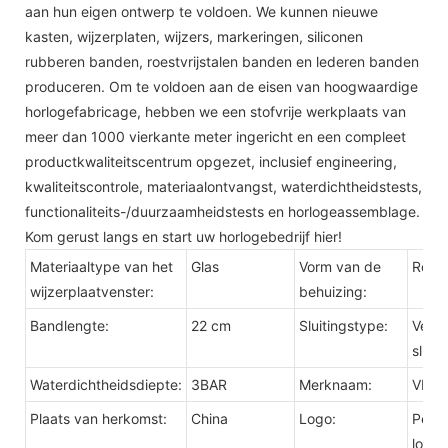
aan hun eigen ontwerp te voldoen. We kunnen nieuwe
kasten, wijzerplaten, wijzers, markeringen, siliconen
rubberen banden, roestvrijstalen banden en lederen banden
produceren. Om te voldoen aan de eisen van hoogwaardige
horlogefabricage, hebben we een stofvrije werkplaats van
meer dan 1000 vierkante meter ingericht en een compleet
productkwaliteitscentrum opgezet, inclusief engineering,
kwaliteitscontrole, materiaalontvangst, waterdichtheidstests,
functionaliteits-/duurzaamheidstests en horlogeassemblage.
Kom gerust langs en start uw horlogebedrijf hier!
Materiaaltype van het
Glas
Vorm van de
Rond
wijzerplaatvenster:
behuizing:
Bandlengte:
22 cm
Sluitingstype:
Verb
sluiti
Waterdichtheidsdiepte:
3BAR
Merknaam:
VDEA
Plaats van herkomst:
China
Logo:
Perso
logo