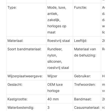
Type:
Mode, luxe,
Functie:
Auto
antiek,
datu
zakelijk,
dag/
horloges op
water
maat
licht
Materiaal:
Roestvrij staal
Leeftijd:
2023
Soort bandmateriaal:
Rundleer,
Materiaal van
Roest
nylon,
de behuizing:
siliconen,
roestvrij staal
Wijzerplaatweergave:
Wijzer
Gebruiker:
Here
Geslacht:
OEM luxe
Trefwoorden:
merk
horloge
voor 
Kastgrootte:
40 mm
Bandmaat:
20 m
Waterbestendig:
3
Casusmateriaal:
roestv