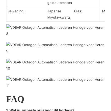
geldautomaten
Beweging:
Japanse
Glas:
Miner
Miyota-kwarts
FAQ
1. Wat is uw beste prijs voor dit horloge?