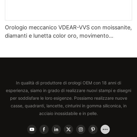
Orologio meccanico VDEAR-VVS con moissanite,
diamanti e lunetta color oro, movimento
automatico giapponese Miyota, cinturino in vera
pelle, orologio di lusso.
In qualità di produttore di orologi OEM con 18 anni di
esperienza, siamo in grado di realizzare nuovi stampi e disegni
per soddisfare le loro esigenze. Possiamo realizzare nuove
casse, quadranti, lancette, cinturini in gomma siliconica, in
acciaio inossidabile e in pelle.