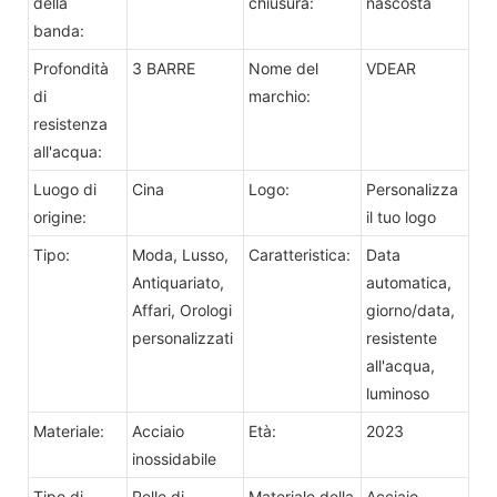
della
chiusura:
nascosta
banda:
Profondità
3 BARRE
Nome del
VDEAR
di
marchio:
resistenza
all'acqua:
Luogo di
Cina
Logo:
Personalizza
origine:
il tuo logo
Tipo:
Moda, Lusso,
Caratteristica:
Data
Antiquariato,
automatica,
Affari, Orologi
giorno/data,
personalizzati
resistente
all'acqua,
luminoso
Materiale:
Acciaio
Età:
2023
inossidabile
Tipo di
Pelle di
Materiale della
Acciaio