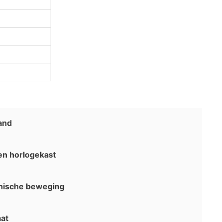
and
en horlogekast
nische beweging
aat