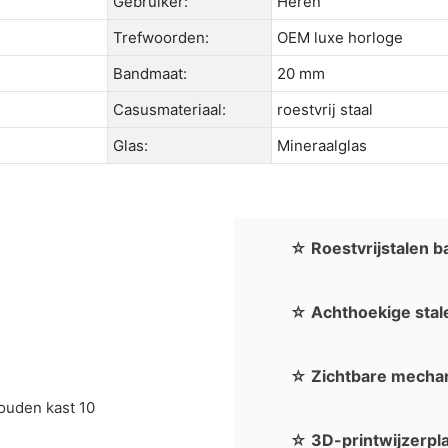
Gebruiker:
Heren
Trefwoorden:
OEM luxe horloge
Bandmaat:
20 mm
Casusmateriaal:
roestvrij staal
Glas:
Mineraalglas
☆ Roestvrijstalen b
☆ Achthoekige stal
☆ Zichtbare mecha
☆ 3D-printwijzerpl