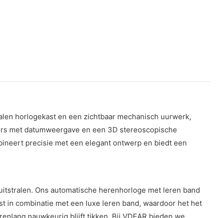
alen horlogekast en een zichtbaar mechanisch uurwerk,
ijzers met datumweergave en een 3D stereoscopische
bineert precisie met een elegant ontwerp en biedt een
 uitstralen. Ons automatische herenhorloge met leren band
st in combinatie met een luxe leren band, waardoor het het
renlang nauwkeurig blijft tikken. Bij VDEAR bieden we