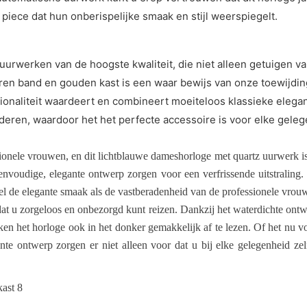
piece dat hun onberispelijke smaak en stijl weerspiegelt.
uurwerken van de hoogste kwaliteit, die niet alleen getuigen va
ren band en gouden kast is een waar bewijs van onze toewijding
tionaliteit waardeert en combineert moeiteloos klassieke elega
deren, waardoor het het perfecte accessoire is voor elke gel
ionele vrouwen, en dit lichtblauwe dameshorloge met quartz uurwerk is
eenvoudige, elegante ontwerp zorgen voor een verfrissende uitstraling
el de elegante smaak als de vastberadenheid van de professionele vrou
at u zorgeloos en onbezorgd kunt reizen. Dankzij het waterdichte ontw
aken het horloge ook in het donker gemakkelijk af te lezen. Of het nu v
gante ontwerp zorgen er niet alleen voor dat u bij elke gelegenheid 