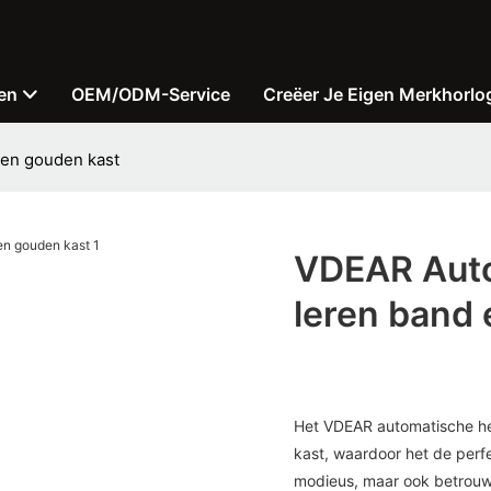
en
OEM/ODM-Service
Creëer Je Eigen Merkhorlo
 en gouden kast
VDEAR Auto
leren band
Het VDEAR automatische her
kast, waardoor het de perfec
modieus, maar ook betrouwb