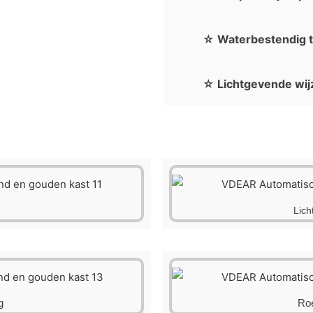
☆ Waterbestendig t
☆ Lichtgevende wij
Lich
g
Roe