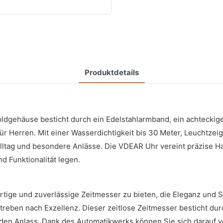
Produktdetails
dgehäuse besticht durch ein Edelstahlarmband, ein achteckig
r für Herren. Mit einer Wasserdichtigkeit bis 30 Meter, Leucht
n Alltag und besondere Anlässe. Die VDEAR Uhr vereint präzise 
d Funktionalität legen.
ige und zuverlässige Zeitmesser zu bieten, die Eleganz und S
reben nach Exzellenz. Dieser zeitlose Zeitmesser besticht du
den Anlass. Dank des Automatikwerks können Sie sich darauf ve