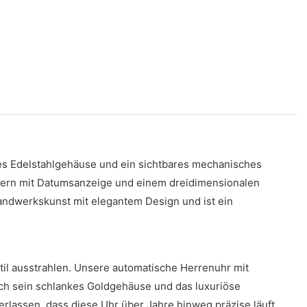
es Edelstahlgehäuse und ein sichtbares mechanisches
zeigern mit Datumsanzeige und einem dreidimensionalen
Handwerkskunst mit elegantem Design und ist ein
til ausstrahlen. Unsere automatische Herrenuhr mit
rch sein schlankes Goldgehäuse und das luxuriöse
rlassen, dass diese Uhr über Jahre hinweg präzise läuft.