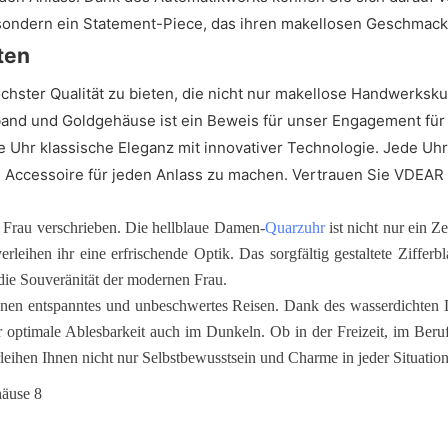
sondern ein Statement-Piece, das ihren makellosen Geschmack u
ten
chster Qualität zu bieten, die nicht nur makellose Handwerksk
and und Goldgehäuse ist ein Beweis für unser Engagement fü
ese Uhr klassische Eleganz mit innovativer Technologie. Jede Uhr
 Accessoire für jeden Anlass zu machen. Vertrauen Sie VDEAR –
Frau verschrieben. Die hellblaue Damen-
Quarzuhr
ist nicht nur ein Z
leihen ihr eine erfrischende Optik. Das sorgfältig gestaltete Ziffer
die Souveränität der modernen Frau.
hnen entspanntes und unbeschwertes Reisen. Dank des wasserdichten 
optimale Ablesbarkeit auch im Dunkeln. Ob in der Freizeit, im Beruf 
erleihen Ihnen nicht nur Selbstbewusstsein und Charme in jeder Situatio