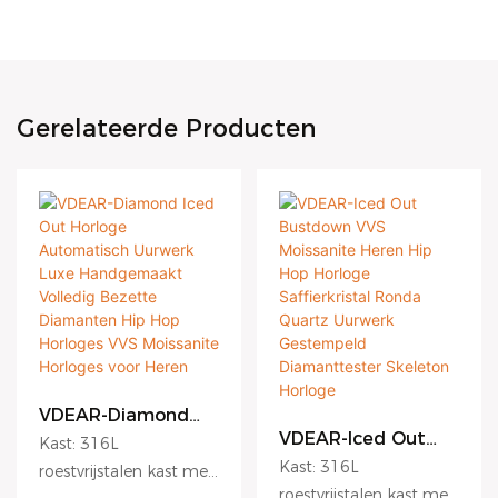
Gerelateerde Producten
VDEAR-Diamond
Iced Out Horloge
VDEAR-Iced Out
Kast: 316L
Automatisch
Bustdown VVS
Kast: 316L
roestvrijstalen kast met
Uurwerk Luxe
Moissanite Heren
roestvrijstalen kast met