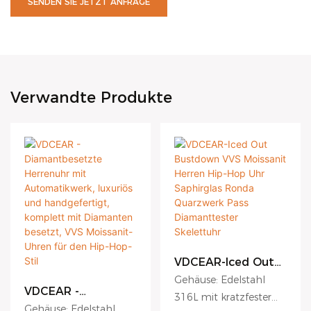
SENDEN SIE JETZT ANFRAGE
Verwandte Produkte
VDCEAR-Iced Out
Bustdown VVS
Gehäuse: Edelstahl
Moissanit Herren
VDCEAR -
316L mit kratzfester
Hip-Hop Uhr
Diamantbesetzte
Gehäuse: Edelstahl