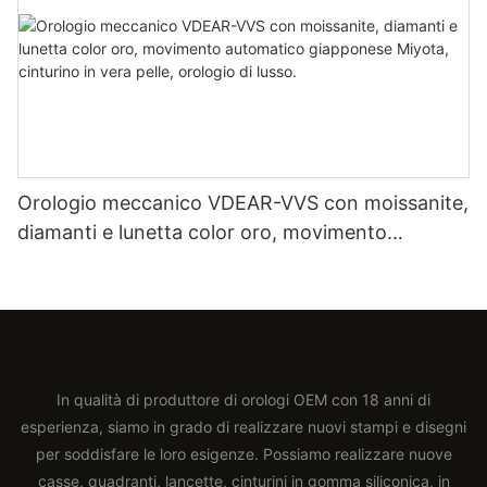
Orologio meccanico VDEAR-VVS con moissanite,
diamanti e lunetta color oro, movimento
automatico giapponese Miyota, cinturino in vera
pelle, orologio di lusso.
In qualità di produttore di orologi OEM con 18 anni di
esperienza, siamo in grado di realizzare nuovi stampi e disegni
per soddisfare le loro esigenze. Possiamo realizzare nuove
casse, quadranti, lancette, cinturini in gomma siliconica, in