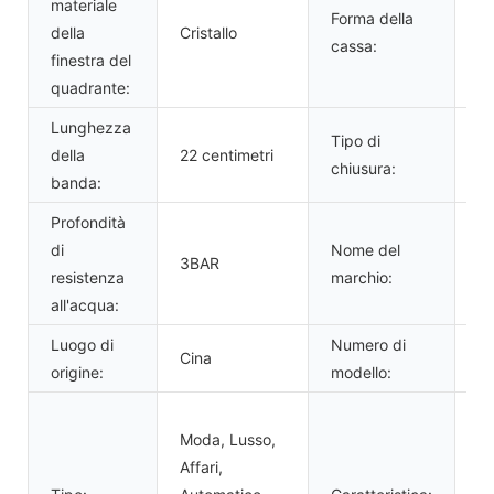
materiale
Forma della
della
Cristallo
Gi
cassa:
finestra del
quadrante:
Lunghezza
Tipo di
della
22 centimetri
Fi
chiusura:
banda:
Profondità
di
Nome del
V
3BAR
resistenza
marchio:
pe
all'acqua:
Luogo di
Numero di
Cina
V
origine:
modello:
Re
Moda, Lusso,
al
Affari,
im