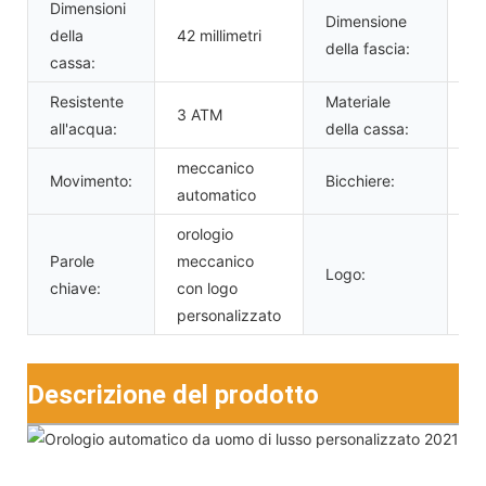
Dimensioni
Dimensione
della
42 millimetri
20
della fascia:
cassa:
Resistente
Materiale
ac
3 ATM
all'acqua:
della cassa:
in
meccanico
Movimento:
Bicchiere:
Ve
automatico
orologio
Parole
meccanico
Pe
Logo:
chiave:
con logo
tu
personalizzato
Descrizione del prodotto