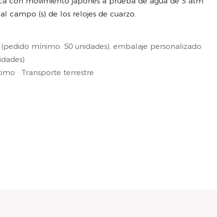
rca con movimiento japonés a prueba de agua de 3 atm
al campo (s) de los relojes de cuarzo.
 (pedido mínimo: 50 unidades), embalaje personalizado
idades)
mo · Transporte terrestre