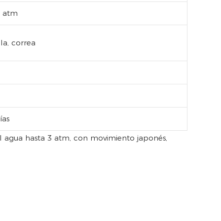
3 atm
la, correa
ías