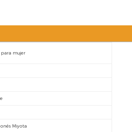
 para mujer
le
ponés Miyota