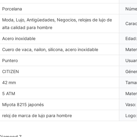
Porcelana
Númer
Moda, Lujo, Antigüedades, Negocios, relojes de lujo de
Caract
alta calidad para hombre
Acero inoxidable
Edad:
Cuero de vaca, nailon, silicona, acero inoxidable
Materi
Puntero
Usuar
CITIZEN
Géner
42 mm
Tamañ
5 ATM
Materi
Miyota 8215 japonés
Vaso:
reloj de marca de lujo para hombre
Logo: