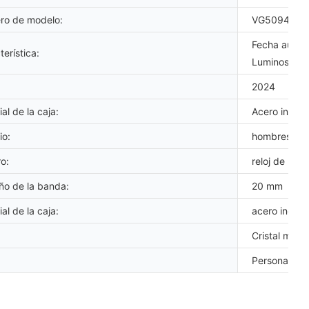
o de modelo:
VG5094
Fecha automá
erística:
Luminoso, A
2024
al de la caja:
Acero inoxid
io:
hombres
o:
reloj de luj
o de la banda:
20 mm
al de la caja:
acero inoxid
Cristal miner
Personaliza 